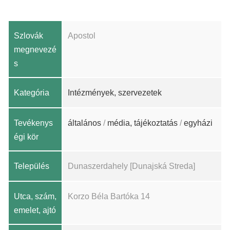
Szlovák
Apostol
megnevezé
s
Kategória
Intézmények, szervezetek
Tevékenys
általános
/
média, tájékoztatás
/
egyházi
égi kör
Település
Dunaszerdahely [Dunajská Streda]
Utca, szám,
Korzo Béla Bartóka 14
emelet, ajtó