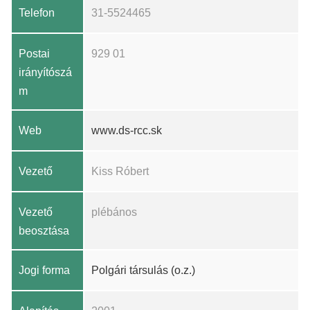
Telefon
31-5524465
Postai
929 01
irányítószá
m
Web
www.ds-rcc.sk
Vezető
Kiss Róbert
Vezető
plébános
beosztása
Jogi forma
Polgári társulás (o.z.)