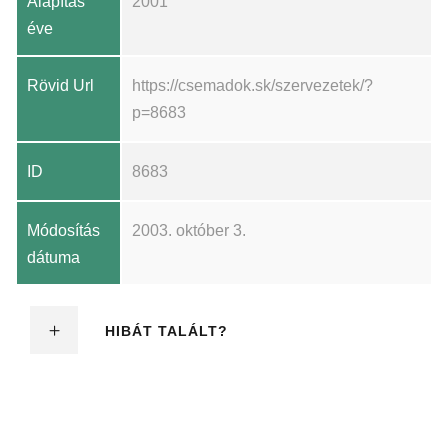
Alapítás
2001
éve
Rövid Url
https://csemadok.sk/szervezetek/?
p=8683
ID
8683
Módosítás
2003. október 3.
dátuma
HIBÁT TALÁLT?