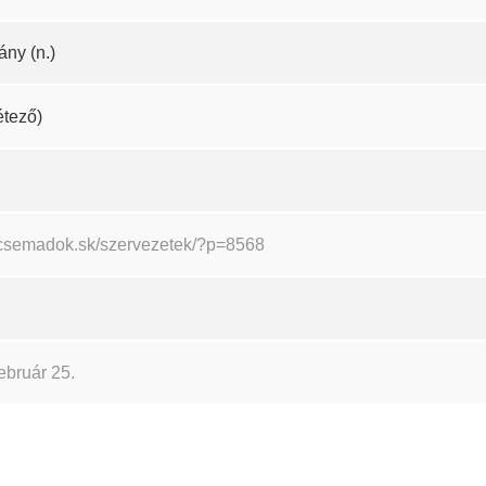
ány (n.)
létező)
//csemadok.sk/szervezetek/?p=8568
ebruár 25.