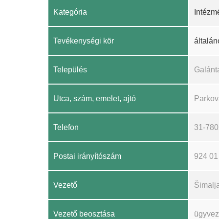
Kategória
Intézm
Tevékenységi kör
általán
Település
Galánt
Utca, szám, emelet, ajtó
Parkov
Telefon
31-78
Postai irányítószám
924 01
Vezető
Šimalj
Vezető beosztása
ügyvez