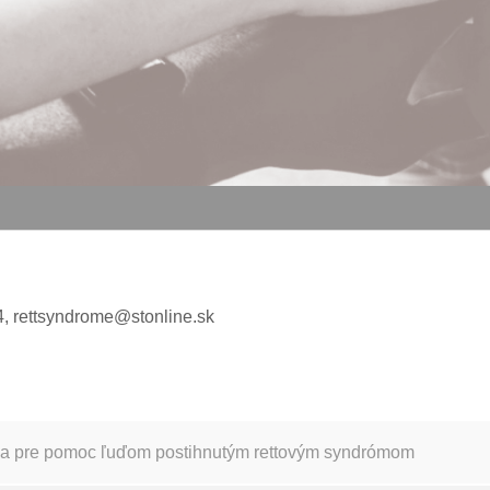
4,
rettsyndrome@stonline.sk
a pre pomoc ľuďom postihnutým rettovým syndrómom