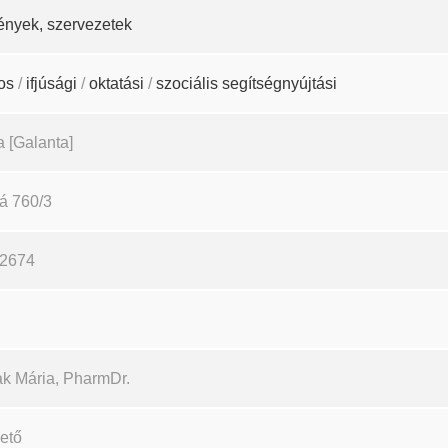
ények, szervezetek
os
/
ifjúsági
/
oktatási
/
szociális segítségnyújtási
a [Galanta]
á 760/3
02674
ak Mária, PharmDr.
ető