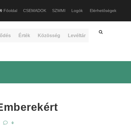
Főoldal
CSEMADOK
SZMMI
Logók
Elérhetőségek
ődés
Érték
Közösség
Levéltár
Emberekért
0