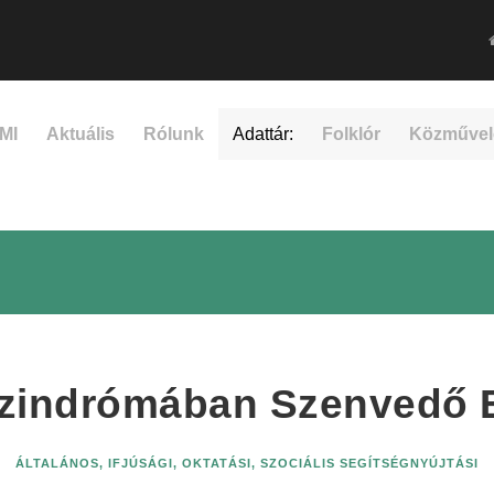
MI
Aktuális
Rólunk
Adattár:
Folklór
Közművel
 Szindrómában Szenvedő 
ÁLTALÁNOS
,
IFJÚSÁGI
,
OKTATÁSI
,
SZOCIÁLIS SEGÍTSÉGNYÚJTÁSI