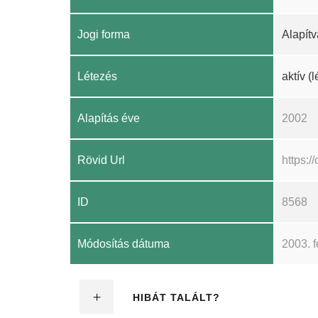
Jogi forma
Alapítv
Létezés
aktív (
Alapítás éve
2002
Rövid Url
https:
ID
8568
Módosítás dátuma
2003. f
HIBÁT TALÁLT?