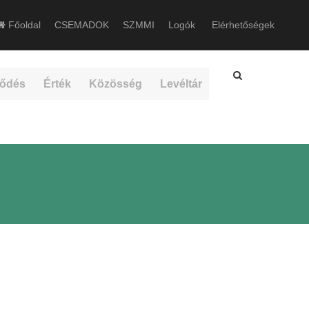
Főoldal
CSEMADOK
SZMMI
Logók
Elérhetőségek
ődés
Érték
Közösség
Levéltár