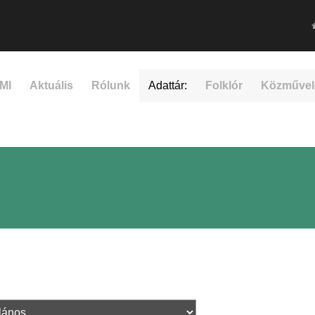
MI
Aktuális
Rólunk
Adattár:
Folklór
Közművel