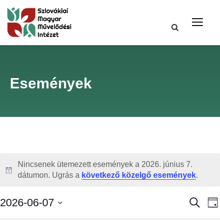
Események
Nincsenek ütemezett események a 2026. június 7.
N
dátumon. Ugrás a
következő közelgő események
.
o
t
E
2026-06-07
K
N
i
e
a
D
c
r