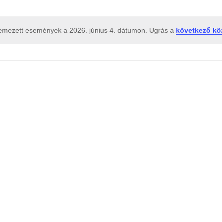
emezett események a 2026. június 4. dátumon. Ugrás a
következő kö
N
o
t
i
c
e