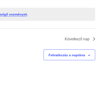
m
é
zelgő események
.
n
y
Következő nap
n
é
Feliratkozás a naptárra
z
e
t
n
a