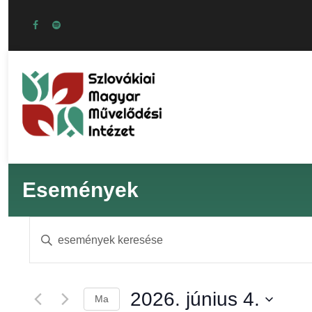
Események
E
Í
r
s
j
a
2026. június 4.
Ma
b