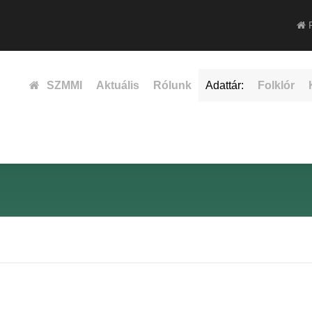
F
SZMMI
Aktuális
Rólunk
Adattár:
Folklór