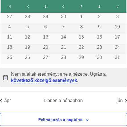
E
s
n
e
e
á
H
HÉTFŐ
K
KEDD
S
SZERDA
C
CSÜTÖRTÖK
P
PÉNTEK
S
SZOMBAT
V
VASÁ
a
s
p
t
e
s
e
27
28
29
30
1
2
3
t
u
t
4
5
6
7
8
9
10
m
e
m
k
i
k
11
12
13
14
15
16
17
f
m
é
i
e
18
19
20
21
22
23
24
j
v
e
é
n
25
26
27
28
29
30
31
á
z
é
l
n
y
s
Nem találtak eredményt erre a nézetre. Ugrás a
a
N
következő közelgő események
.
s
y
e
o
z
t
e
k
t
i
ápr
Ebben a hónapban
jún
c
á
k
k
e
s
Feliratkozás a naptárra
a
t