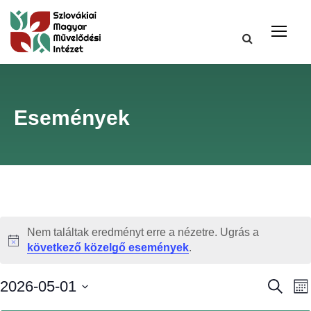
Események
Nem találtak eredményt erre a nézetre. Ugrás a
N
következő közelgő események
.
o
t
E
2026-05-01
K
H
i
e
ó
D
c
r