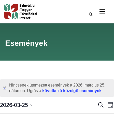
Események
Nincsenek ütemezett események a 2026. március 25.
N
dátumon. Ugrás a
következő közelgő események
.
o
t
E
2026-03-25
K
N
i
e
a
D
c
r