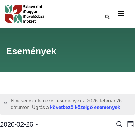
Események
Nincsenek ütemezett események a 2026. február 26.
N
dátumon. Ugrás a
következő közelgő események
.
o
t
E
2026-02-26
K
N
i
e
a
D
c
r