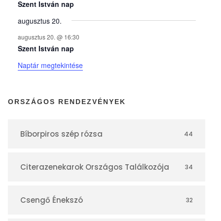
y
Szent István nap
augusztus 20.
e
augusztus 20. @ 16:30
Szent István nap
k
Naptár megtekintése
n
ORSZÁGOS RENDEZVÉNYEK
a
Bíborpiros szép rózsa
44
p
Citerazenekarok Országos Találkozója
34
t
á
Csengő Énekszó
32