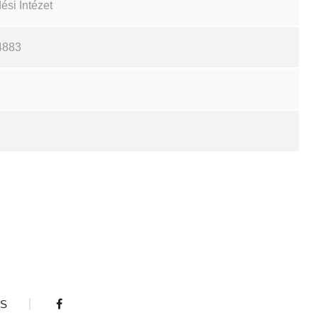
si Intézet
4883
S