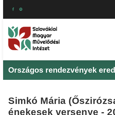
Országos rendezvények ere
Simkó Mária (Őszirózs
énekesek versenye - 2