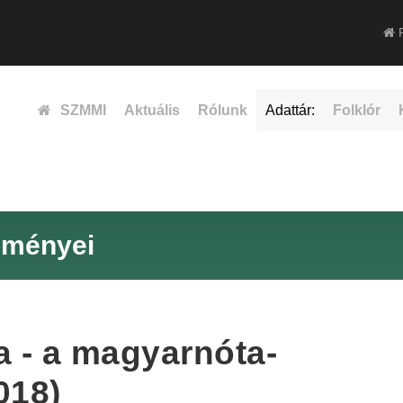
F
SZMMI
Aktuális
Rólunk
Adattár:
Folklór
dményei
a - a magyarnóta-
018)