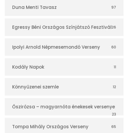
r
Duna Menti Tavasz
97
Egressy Béni Országos Színjátszó Fesztivál
26
Ipolyi Arnold Népmesemondó Verseny
60
Kodály Napok
11
Könnyűzenei szemle
12
Őszirózsa – magyarnóta énekesek versenye
23
Tompa Mihály Országos Verseny
65