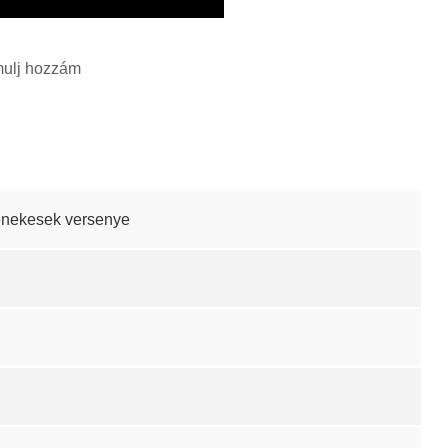
imulj hozzám
énekesek versenye