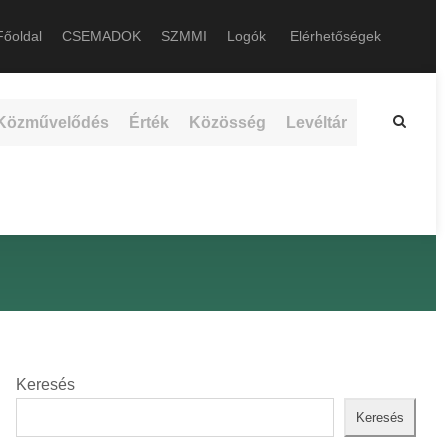
őoldal
CSEMADOK
SZMMI
Logók
Elérhetőségek
Közművelődés
Érték
Közösség
Levéltár
Keresés
Keresés