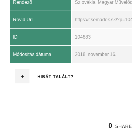
Rendező
Szlovákiai Magyar Művelődé
Rövid Url
https://csemadok.sk/?p=10
ID
104883
Módosítás dátuma
2018. november 16.
HIBÁT TALÁLT?
0
SHARE