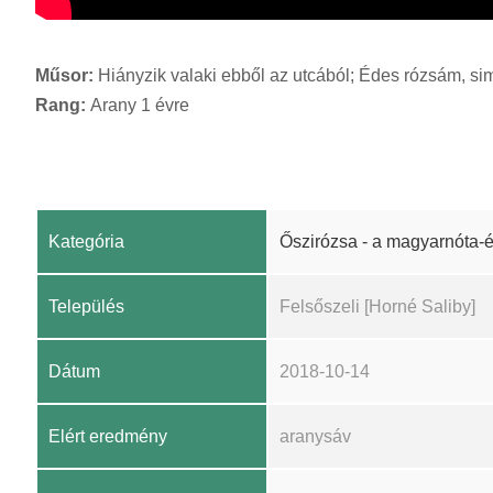
Műsor:
Hiányzik valaki ebből az utcából; Édes rózsám, s
Rang:
Arany 1 évre
Kategória
Őszirózsa - a magyarnóta-
Település
Felsőszeli [Horné Saliby]
Dátum
2018-10-14
Elért eredmény
aranysáv