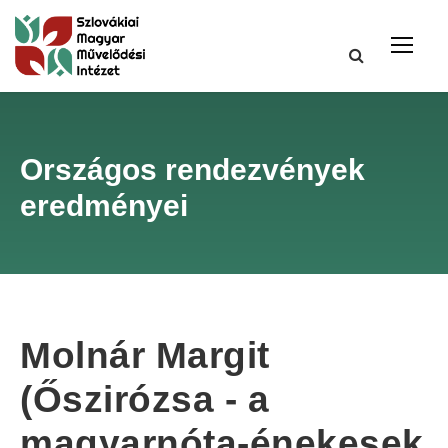
Országos rendezvények
eredményei
Molnár Margit
(Őszirózsa - a
magyarnóta-énekesek