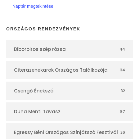
Naptár megtekintése
a
p
ORSZÁGOS RENDEZVÉNYEK
t
Bíborpiros szép rózsa
44
á
r
Citerazenekarok Országos Találkozója
34
Csengő Énekszó
32
Duna Menti Tavasz
97
Egressy Béni Országos Színjátszó Fesztivál
26