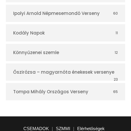
Ipolyi Arnold Népmesemondó Verseny
60
Kodály Napok
11
Könnyűzenei szemle
12
Őszirózsa – magyarnóta énekesek versenye
23
Tompa Mihály Országos Verseny
65
CSEMADOK
|
SZMMI
|
Elérhetőségek