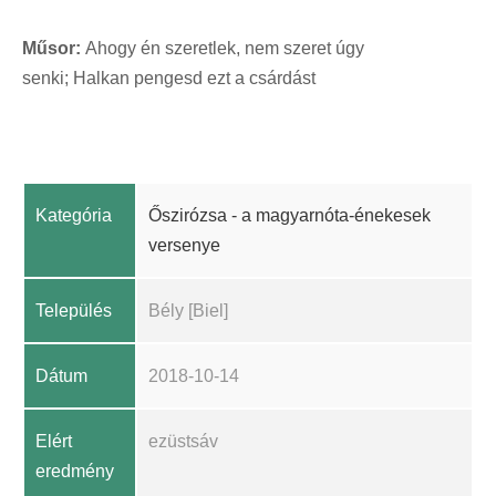
s
Műsor:
Ahogy én szeretlek, nem szeret úgy
z
senki; Halkan pengesd ezt a csárdást
ó
Kategória
Őszirózsa - a magyarnóta-énekesek
versenye
Település
Bély [Biel]
Dátum
2018-10-14
Elért
ezüstsáv
eredmény