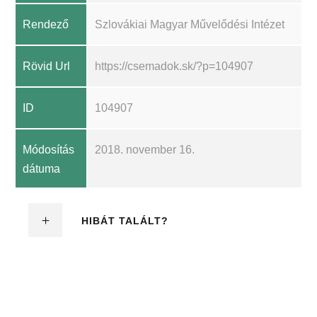
Rendező
Szlovákiai Magyar Művelődési Intézet
Rövid Url
https://csemadok.sk/?p=104907
ID
104907
Módosítás
2018. november 16.
dátuma
HIBÁT TALÁLT?