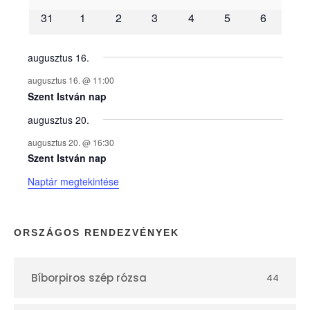
31
1
2
3
4
5
6
n
y
augusztus 16.
augusztus 16. @ 11:00
e
Szent István nap
augusztus 20.
k
augusztus 20. @ 16:30
n
Szent István nap
Naptár megtekintése
a
p
ORSZÁGOS RENDEZVÉNYEK
t
Bíborpiros szép rózsa
44
á