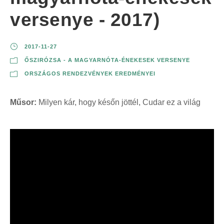
versenye - 2017)
2017-11-27
ŐSZIRÓZSA - A MAGYARNÓTA-ÉNEKESEK VERSENYE
ORSZÁGOS RENDEZVÉNYEK EREDMÉNYEI
Műsor:
Milyen kár, hogy későn jöttél, Cudar ez a világ