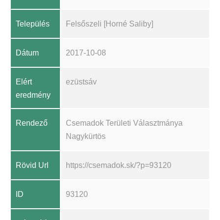
Település
Felsőszeli [Horné Saliby]
Dátum
2017-10-08
Elért
ezüstsáv
eredmény
Rendező
Csemadok Területi Választmánya
Nagykürtös
Rövid Url
https://csemadok.sk/?p=93120
ID
93120