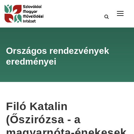
Országos rendezvények
eredményei
Filó Katalin
(Őszirózsa - a
magyarnóta-énekesek