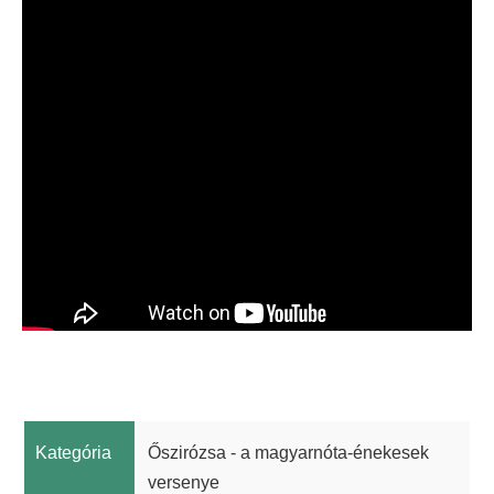
Kategória
Őszirózsa - a magyarnóta-énekesek
versenye