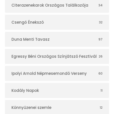
r
Citerazenekarok Országos Találkozója
34
Csengő Énekszó
32
Duna Menti Tavasz
97
Egressy Béni Országos Színjátszó Fesztivál
26
Ipolyi Arnold Népmesemondó Verseny
60
Kodály Napok
11
Könnyűzenei szemle
12