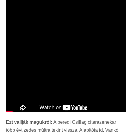
Ezt vallják magukról:
A peredi Csillag citerazenekar
több évtizedes múltra tekint vissza. Alapítója id. Vankó