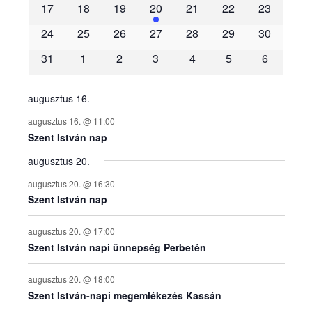
m
17
18
19
20
21
22
23
é
24
25
26
27
28
29
30
31
1
2
3
4
5
6
n
y
augusztus 16.
augusztus 16. @ 11:00
e
Szent István nap
augusztus 20.
k
augusztus 20. @ 16:30
n
Szent István nap
a
augusztus 20. @ 17:00
Szent István napi ünnepség Perbetén
p
augusztus 20. @ 18:00
Szent István-napi megemlékezés Kassán
t