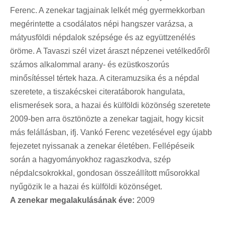
Ferenc. A zenekar tagjainak lelkét még gyermekkorban
megérintette a csodálatos népi hangszer varázsa, a
mátyusföldi népdalok szépsége és az együttzenélés
öröme. A Tavaszi szél vizet áraszt népzenei vetélkedőről
számos alkalommal arany- és ezüstkoszorús
minősítéssel tértek haza. A citeramuzsika és a népdal
szeretete, a tiszakécskei citeratáborok hangulata,
elismerések sora, a hazai és külföldi közönség szeretete
2009-ben arra ösztönözte a zenekar tagjait, hogy kicsit
más felállásban, ifj. Vankó Ferenc vezetésével egy újabb
fejezetet nyissanak a zenekar életében. Fellépéseik
során a hagyományokhoz ragaszkodva, szép
népdalcsokrokkal, gondosan összeállított műsorokkal
nyűgözik le a hazai és külföldi közönséget.
A zenekar megalakulásának éve:
2009