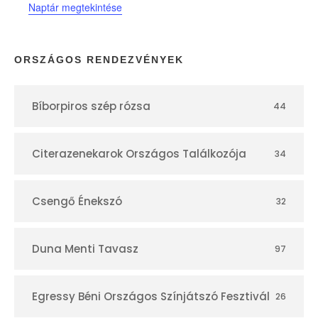
Naptár megtekintése
á
r
ORSZÁGOS RENDEZVÉNYEK
Bíborpiros szép rózsa
44
Citerazenekarok Országos Találkozója
34
Csengő Énekszó
32
Duna Menti Tavasz
97
Egressy Béni Országos Színjátszó Fesztivál
26