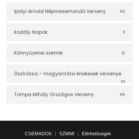
Ipolyi Arnold Népmesemondó Verseny
60
Kodály Napok
11
Könnyűzenei szemle
12
Őszirózsa – magyarnóta énekesek versenye
23
Tompa Mihály Országos Verseny
65
CSEMADOK
|
SZMMI
|
Elérhetőségek