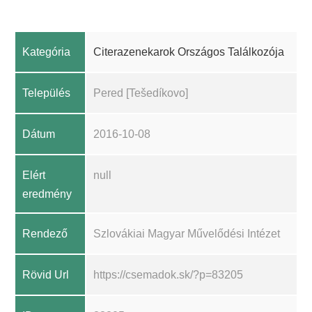
Kategória
Citerazenekarok Országos Találkozója
Település
Pered [Tešedíkovo]
Dátum
2016-10-08
Elért
null
eredmény
Rendező
Szlovákiai Magyar Művelődési Intézet
Rövid Url
https://csemadok.sk/?p=83205