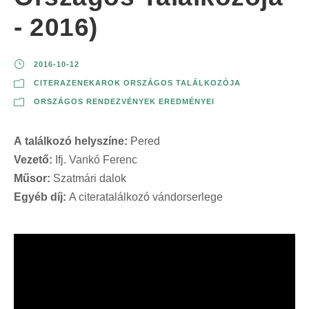
- 2016)
2016-10-12
CITERAZENEKAROK ORSZÁGOS TALÁLKOZÓJA
ORSZÁGOS RENDEZVÉNYEK EREDMÉNYEI
A találkozó helyszíne:
Pered
Vezető:
Ifj. Vankó Ferenc
Műsor:
Szatmári dalok
Egyéb díj:
A citeratalálkozó vándorserlege