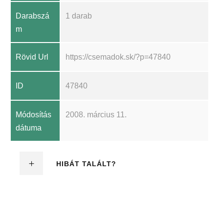
Darabszá
1 darab
m
Rövid Url
https://csemadok.sk/?p=47840
ID
47840
Módosítás
2008. március 11.
dátuma
HIBÁT TALÁLT?