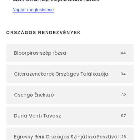
t
Naptár megtekintése
á
r
ORSZÁGOS RENDEZVÉNYEK
Bíborpiros szép rózsa
44
Citerazenekarok Országos Találkozója
34
Csengő Énekszó
32
Duna Menti Tavasz
97
Egressy Béni Országos Színjátszó Fesztivál
26