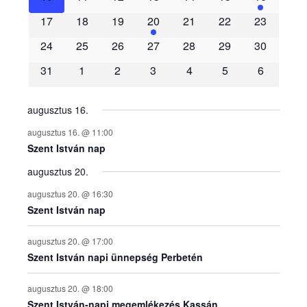
m
17
18
19
20
21
22
23
é
24
25
26
27
28
29
30
31
1
2
3
4
5
6
n
y
augusztus 16.
augusztus 16. @ 11:00
e
Szent István nap
augusztus 20.
k
augusztus 20. @ 16:30
n
Szent István nap
a
augusztus 20. @ 17:00
Szent István napi ünnepség Perbetén
p
augusztus 20. @ 18:00
Szent István-napi megemlékezés Kassán