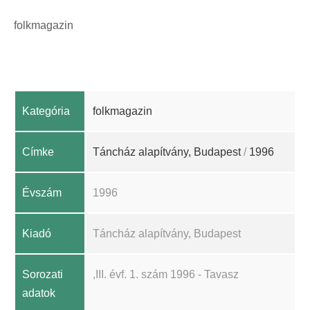
folkmagazin
Kategória
folkmagazin
Címke
Táncház alapítvány, Budapest
/
1996
Évszám
1996
Kiadó
Táncház alapítvány, Budapest
Sorozati
,III. évf. 1. szám 1996 - Tavasz
adatok