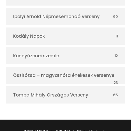
Ipolyi Arnold Népmesemondó Verseny
60
Kodály Napok
11
Könnyűzenei szemle
12
Őszirózsa – magyarnóta énekesek versenye
23
Tompa Mihály Országos Verseny
65