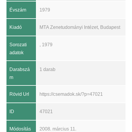
Évszám
1979
Kiadó
MTA Zenetudományi Intézet, Budapest
Sorozati
, 1979
adatok
Darabszá
1 darab
m
Rövid Url
https://csemadok.sk/?p=47021
ID
47021
Módosítás
2008. március 11.