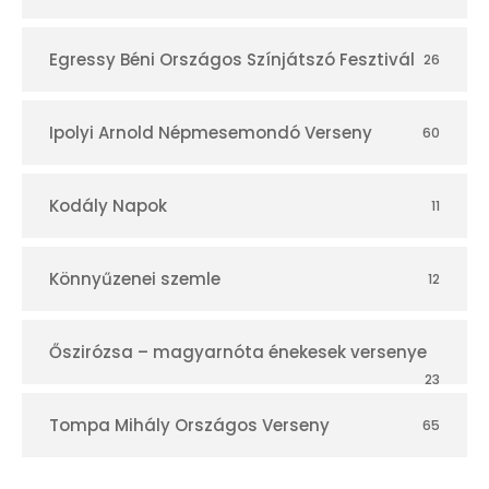
Egressy Béni Országos Színjátszó Fesztivál
26
Ipolyi Arnold Népmesemondó Verseny
60
Kodály Napok
11
Könnyűzenei szemle
12
Őszirózsa – magyarnóta énekesek versenye
23
Tompa Mihály Országos Verseny
65