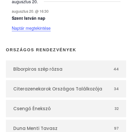
augusztus 20.
k
augusztus 20. @ 16:30
n
Szent István nap
Naptár megtekintése
a
p
ORSZÁGOS RENDEZVÉNYEK
t
Bíborpiros szép rózsa
44
á
r
Citerazenekarok Országos Találkozója
34
Csengő Énekszó
32
Duna Menti Tavasz
97