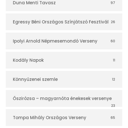
Duna Menti Tavasz
97
Egressy Béni Országos Színjátszó Fesztivál
26
Ipolyi Arnold Népmesemondó Verseny
60
Kodály Napok
11
Könnyűzenei szemle
12
Őszirózsa – magyarnóta énekesek versenye
23
Tompa Mihály Országos Verseny
65