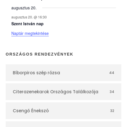
augusztus 20.
k
augusztus 20. @ 16:30
n
Szent István nap
Naptár megtekintése
a
p
ORSZÁGOS RENDEZVÉNYEK
t
Bíborpiros szép rózsa
44
á
r
Citerazenekarok Országos Találkozója
34
Csengő Énekszó
32