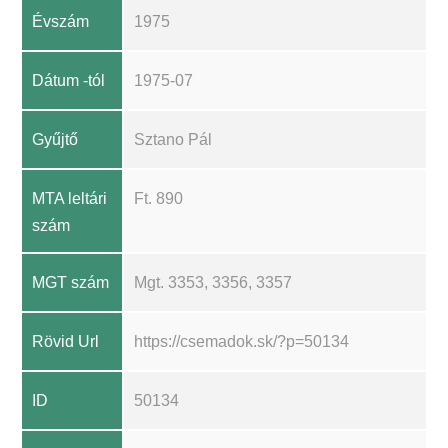
Évszám
1975
Dátum -tól
1975-07
Gyűjtő
Sztano Pál
MTA leltári
Ft. 890
szám
MGT szám
Mgt. 3353, 3356, 3357
Rövid Url
https://csemadok.sk/?p=50134
ID
50134