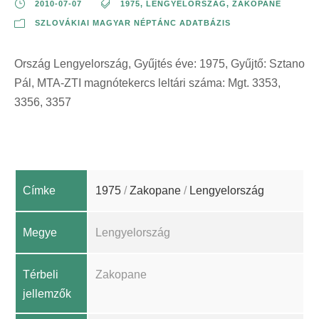
2010-07-07
1975
,
LENGYELORSZÁG
,
ZAKOPANE
SZLOVÁKIAI MAGYAR NÉPTÁNC ADATBÁZIS
Ország Lengyelország, Gyűjtés éve: 1975, Gyűjtő: Sztano
Pál, MTA-ZTI magnótekercs leltári száma: Mgt. 3353,
3356, 3357
Címke
1975
/
Zakopane
/
Lengyelország
Megye
Lengyelország
Térbeli
Zakopane
jellemzők