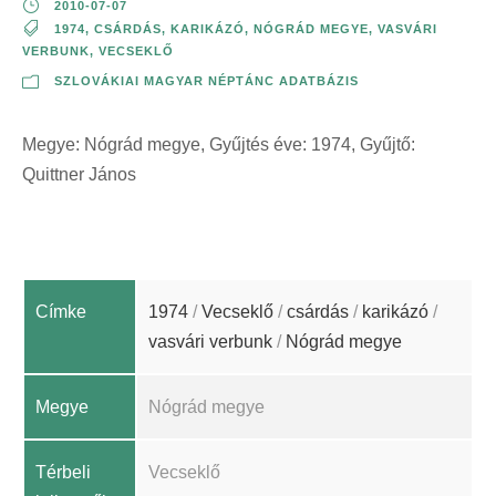
2010-07-07
1974
,
CSÁRDÁS
,
KARIKÁZÓ
,
NÓGRÁD MEGYE
,
VASVÁRI
VERBUNK
,
VECSEKLŐ
SZLOVÁKIAI MAGYAR NÉPTÁNC ADATBÁZIS
Megye: Nógrád megye, Gyűjtés éve: 1974, Gyűjtő:
Quittner János
Címke
1974
/
Vecseklő
/
csárdás
/
karikázó
/
vasvári verbunk
/
Nógrád megye
Megye
Nógrád megye
Térbeli
Vecseklő