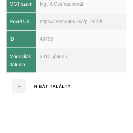
MGT szám
Mgt. A Csemadoknál
Rövid Url
https://csemadok.sk/?p=49795
ID
49795
Módosítás
2010. július 7.
dátuma
HIBÁT TALÁLT?