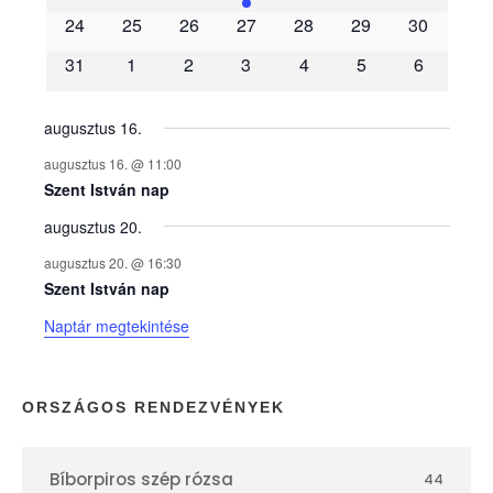
é
24
25
26
27
28
29
30
31
1
2
3
4
5
6
n
y
augusztus 16.
augusztus 16. @ 11:00
e
Szent István nap
augusztus 20.
k
augusztus 20. @ 16:30
n
Szent István nap
Naptár megtekintése
a
p
ORSZÁGOS RENDEZVÉNYEK
t
Bíborpiros szép rózsa
44