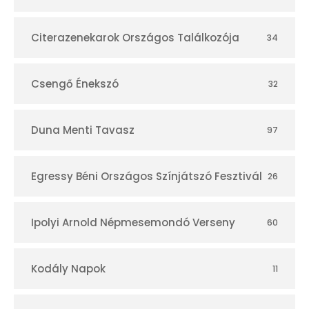
á
r
Citerazenekarok Országos Találkozója
34
Csengő Énekszó
32
Duna Menti Tavasz
97
Egressy Béni Országos Színjátszó Fesztivál
26
Ipolyi Arnold Népmesemondó Verseny
60
Kodály Napok
11