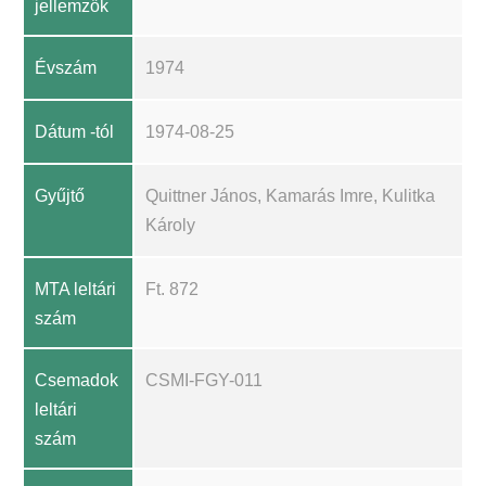
jellemzők
Évszám
1974
Dátum -tól
1974-08-25
Gyűjtő
Quittner János, Kamarás Imre, Kulitka
Károly
MTA leltári
Ft. 872
szám
Csemadok
CSMI-FGY-011
leltári
szám