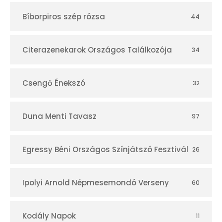
t
Bíborpiros szép rózsa
44
á
r
Citerazenekarok Országos Találkozója
34
Csengő Énekszó
32
Duna Menti Tavasz
97
Egressy Béni Országos Színjátszó Fesztivál
26
Ipolyi Arnold Népmesemondó Verseny
60
Kodály Napok
11