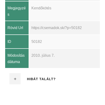
Megjegyzé
Kendőkötés
s
Rövid Url
https://csemadok.sk/?p=50182
ID
50182
Módosítás
2010. július 7.
dátuma
HIBÁT TALÁLT?