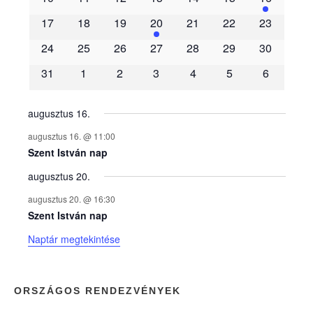
m
17
18
19
20
21
22
23
é
24
25
26
27
28
29
30
31
1
2
3
4
5
6
n
y
augusztus 16.
augusztus 16. @ 11:00
e
Szent István nap
augusztus 20.
k
augusztus 20. @ 16:30
n
Szent István nap
Naptár megtekintése
a
p
ORSZÁGOS RENDEZVÉNYEK