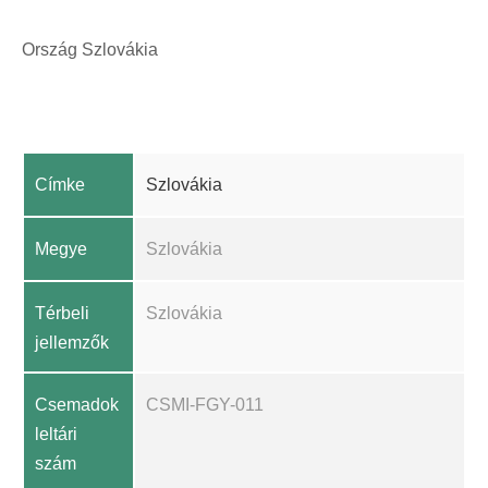
Ország Szlovákia
Címke
Szlovákia
Megye
Szlovákia
Térbeli
Szlovákia
jellemzők
Csemadok
CSMI-FGY-011
leltári
szám