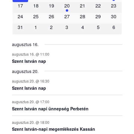
m
17
18
19
20
21
22
23
é
24
25
26
27
28
29
30
31
1
2
3
4
5
6
n
y
augusztus 16.
augusztus 16. @ 11:00
e
Szent István nap
augusztus 20.
k
augusztus 20. @ 16:30
n
Szent István nap
a
augusztus 20. @ 17:00
Szent István napi ünnepség Perbetén
p
augusztus 20. @ 18:00
Szent István-napi megemlékezés Kassán
t