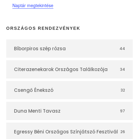
Naptár megtekintése
á
r
ORSZÁGOS RENDEZVÉNYEK
Bíborpiros szép rózsa
44
Citerazenekarok Országos Találkozója
34
Csengő Énekszó
32
Duna Menti Tavasz
97
Egressy Béni Országos Színjátszó Fesztivál
26