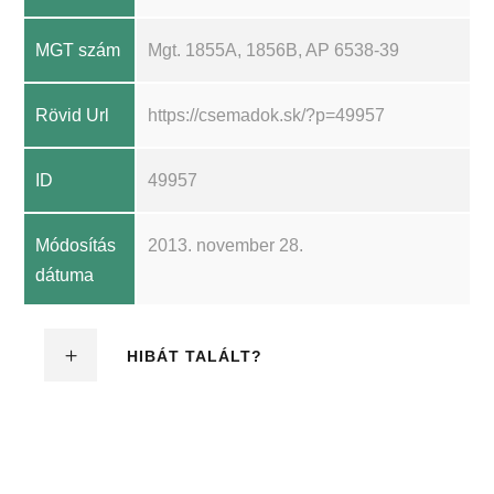
MGT szám
Mgt. 1855A, 1856B, AP 6538-39
Rövid Url
https://csemadok.sk/?p=49957
ID
49957
Módosítás
2013. november 28.
dátuma
HIBÁT TALÁLT?