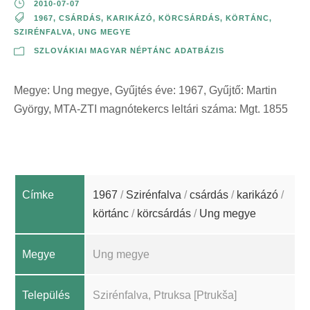
2010-07-07
1967
,
CSÁRDÁS
,
KARIKÁZÓ
,
KÖRCSÁRDÁS
,
KÖRTÁNC
,
SZIRÉNFALVA
,
UNG MEGYE
SZLOVÁKIAI MAGYAR NÉPTÁNC ADATBÁZIS
Megye: Ung megye, Gyűjtés éve: 1967, Gyűjtő: Martin
György, MTA-ZTI magnótekercs leltári száma: Mgt. 1855
Címke
1967
/
Szirénfalva
/
csárdás
/
karikázó
/
körtánc
/
körcsárdás
/
Ung megye
Megye
Ung megye
Település
Szirénfalva, Ptruksa [Ptrukša]