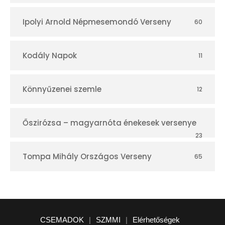
Ipolyi Arnold Népmesemondó Verseny
60
Kodály Napok
11
Könnyűzenei szemle
12
Őszirózsa – magyarnóta énekesek versenye
23
Tompa Mihály Országos Verseny
65
CSEMADOK
|
SZMMI
|
Elérhetőségek