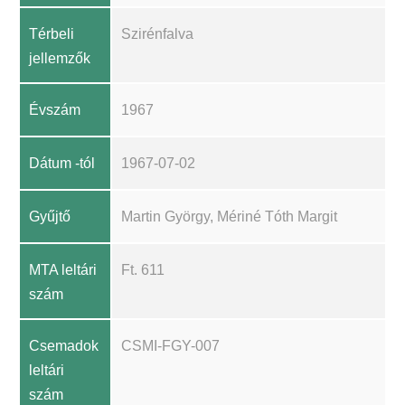
Térbeli
Szirénfalva
jellemzők
Évszám
1967
Dátum -tól
1967-07-02
Gyűjtő
Martin György, Mériné Tóth Margit
MTA leltári
Ft. 611
szám
Csemadok
CSMI-FGY-007
leltári
szám