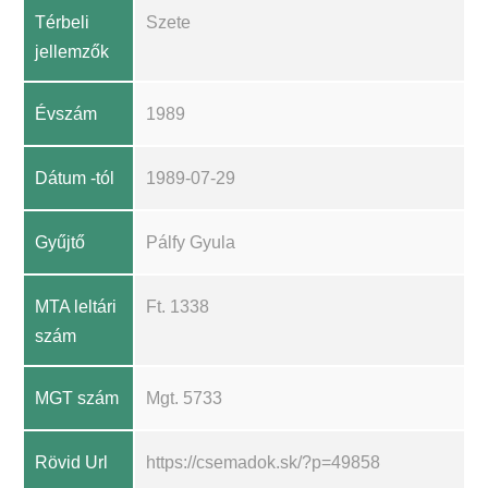
Térbeli
Szete
jellemzők
Évszám
1989
Dátum -tól
1989-07-29
Gyűjtő
Pálfy Gyula
MTA leltári
Ft. 1338
szám
MGT szám
Mgt. 5733
Rövid Url
https://csemadok.sk/?p=49858