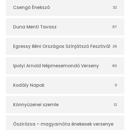
Csengő Énekszó
32
Duna Menti Tavasz
97
Egressy Béni Országos Színjátszó Fesztivál
26
Ipolyi Arnold Népmesemondó Verseny
60
Kodály Napok
11
Könnyűzenei szemle
12
Őszirózsa – magyarnóta énekesek versenye