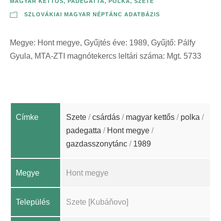
MAGYAR KETTŐS
,
PADEGATTA
,
POLKA
,
SZETE
SZLOVÁKIAI MAGYAR NÉPTÁNC ADATBÁZIS
Megye: Hont megye, Gyűjtés éve: 1989, Gyűjtő: Pálfy
Gyula, MTA-ZTI magnótekercs leltári száma: Mgt. 5733
Címke
Szete
/
csárdás
/
magyar kettős
/
polka
/
padegatta
/
Hont megye
/
gazdasszonytánc
/
1989
Megye
Hont megye
Település
Szete [Kubáňovo]