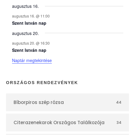
y
augusztus 16.
augusztus 16. @ 11:00
e
Szent István nap
augusztus 20.
k
augusztus 20. @ 16:30
n
Szent István nap
Naptár megtekintése
a
p
ORSZÁGOS RENDEZVÉNYEK
t
Bíborpiros szép rózsa
44
á
r
Citerazenekarok Országos Találkozója
34