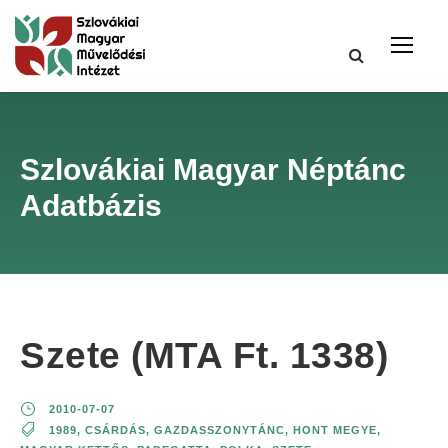
Szlovákiai Magyar Néptánc
Adatbázis
Szete (MTA Ft. 1338)
2010-07-07
1989
,
CSÁRDÁS
,
GAZDASSZONYTÁNC
,
HONT MEGYE
,