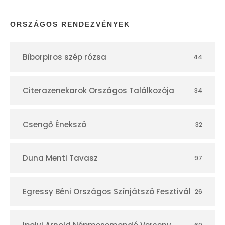
p
ORSZÁGOS RENDEZVÉNYEK
t
Bíborpiros szép rózsa
44
á
r
Citerazenekarok Országos Találkozója
34
Csengő Énekszó
32
Duna Menti Tavasz
97
Egressy Béni Országos Színjátszó Fesztivál
26