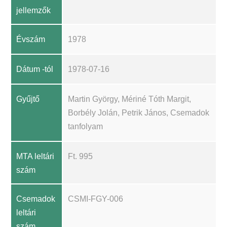
jellemzők
Évszám
1978
Dátum -tól
1978-07-16
Gyűjtő
Martin György, Mériné Tóth Margit,
Borbély Jolán, Petrik János, Csemadok
tanfolyam
MTA leltári
Ft. 995
szám
Csemadok
CSMI-FGY-006
leltári
szám