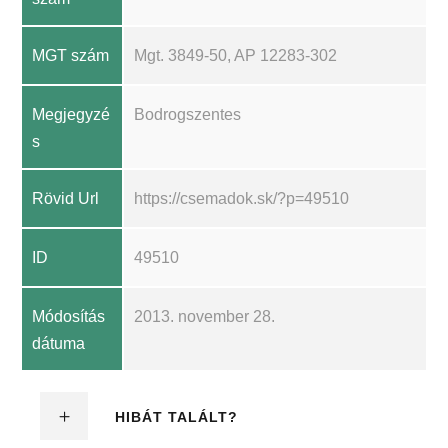
MGT szám
Mgt. 3849-50, AP 12283-302
Megjegyzé
Bodrogszentes
s
Rövid Url
https://csemadok.sk/?p=49510
ID
49510
Módosítás
2013. november 28.
dátuma
HIBÁT TALÁLT?