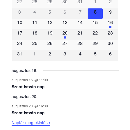
s
27
28
29
30
31
1
2
3
4
5
6
7
8
9
e
10
11
12
13
14
15
16
m
17
18
19
20
21
22
23
é
24
25
26
27
28
29
30
31
1
2
3
4
5
6
n
y
augusztus 16.
augusztus 16. @ 11:00
e
Szent István nap
augusztus 20.
k
augusztus 20. @ 16:30
n
Szent István nap
Naptár megtekintése
a