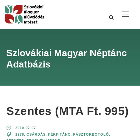
Szlovákiai Magyar Néptánc
Adatbázis
Szentes (MTA Ft. 995)
2010-07-07
1978
,
CSÁRDÁS
,
FÉRFITÁNC
,
PÁSZTORBOTOLÓ
,