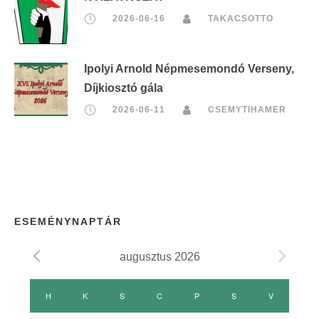
2026-06-16
TAKACSOTTO
Ipolyi Arnold Népmesemondó Verseny,
Díjkiosztó gála
2026-06-11
CSEMYTIHAMER
ESEMÉNYNAPTÁR
augusztus 2026
E
H
HÉTFŐ
K
KEDD
S
SZERDA
C
CSÜTÖRTÖK
P
PÉNTEK
S
SZOMBAT
V
VASÁRNAP