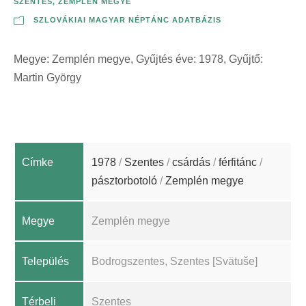
SZENTES
,
ZEMPLÉN MEGYE
SZLOVÁKIAI MAGYAR NÉPTÁNC ADATBÁZIS
Megye: Zemplén megye, Gyűjtés éve: 1978, Gyűjtő:
Martin György
Címke
1978
/
Szentes
/
csárdás
/
férfitánc
/
pásztorbotoló
/
Zemplén megye
Megye
Zemplén megye
Település
Bodrogszentes, Szentes [Svätuše]
Térbeli
Szentes