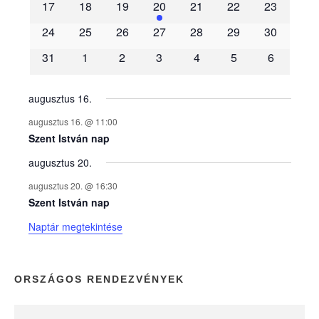
m
17
18
19
20
21
22
23
é
24
25
26
27
28
29
30
31
1
2
3
4
5
6
n
y
augusztus 16.
augusztus 16. @ 11:00
e
Szent István nap
augusztus 20.
k
augusztus 20. @ 16:30
n
Szent István nap
Naptár megtekintése
a
p
ORSZÁGOS RENDEZVÉNYEK
t