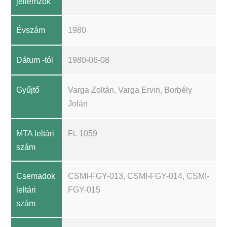
jellemzők
Évszám
1980
Dátum -tól
1980-06-08
Gyűjtő
Varga Zoltán, Varga Ervin, Borbély
Jolán
MTA leltári
Ft. 1059
szám
Csemadok
CSMI-FGY-013, CSMI-FGY-014, CSMI-
leltári
FGY-015
szám