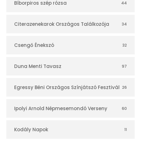
Bíborpiros szép rózsa
44
á
r
Citerazenekarok Országos Találkozója
34
Csengő Énekszó
32
Duna Menti Tavasz
97
Egressy Béni Országos Színjátszó Fesztivál
26
Ipolyi Arnold Népmesemondó Verseny
60
Kodály Napok
11