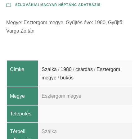
SZLOVÁKIAI MAGYAR NÉPTÁNC ADATBÁZIS
Megye: Esztergom megye, Gyűjtés éve: 1980, Gyűjtő:
Varga Zoltán
Címke
Szalka
/
1980
/
csárdás
/
Esztergom
megye
/
bukós
Megye
Esztergom megye
Település
Térbeli
Szalka