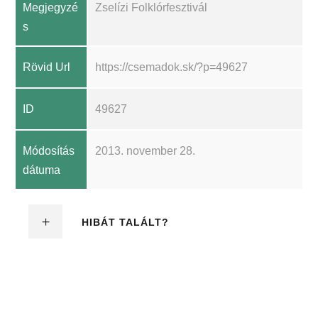
Megjegyzé
Zselízi Folklórfesztivál
s
Rövid Url
https://csemadok.sk/?p=49627
ID
49627
Módosítás
2013. november 28.
dátuma
HIBÁT TALÁLT?