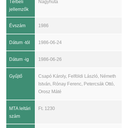
Térbeli
Nagyhuta
jellemzők
Évszám
1986
Dátum -tól
1986-06-24
Dátum -ig
1986-06-26
Gyűjtő
Csapó Károly, Felföldi László, Németh
István, Rónay Ferenc, Petercsák Ottó,
Orosz Máté
MTA leltári
Ft. 1230
szám