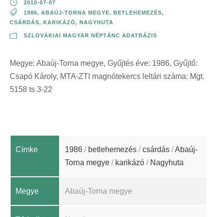
2010-07-07
1986
,
ABAÚJ-TORNA MEGYE
,
BETLEHEMEZÉS
,
CSÁRDÁS
,
KARIKÁZÓ
,
NAGYHUTA
SZLOVÁKIAI MAGYAR NÉPTÁNC ADATBÁZIS
Megye: Abaúj-Torna megye, Gyűjtés éve: 1986, Gyűjtő:
Csapó Károly, MTA-ZTI magnótekercs leltári száma: Mgt.
5158 ts 3-22
Címke
1986
/
betlehemezés
/
csárdás
/
Abaúj-
Torna megye
/
karikázó
/
Nagyhuta
Megye
Abaúj-Torna megye