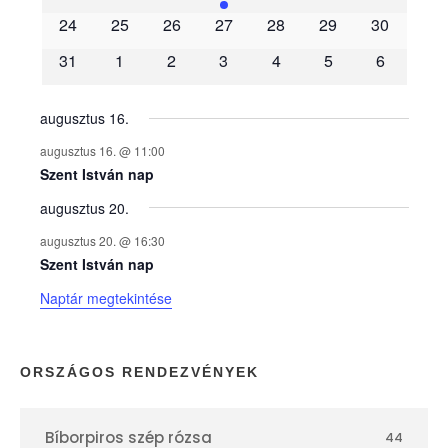
é
24
25
26
27
28
29
30
31
1
2
3
4
5
6
n
y
augusztus 16.
augusztus 16. @ 11:00
e
Szent István nap
augusztus 20.
k
augusztus 20. @ 16:30
n
Szent István nap
Naptár megtekintése
a
p
ORSZÁGOS RENDEZVÉNYEK
t
Bíborpiros szép rózsa
44