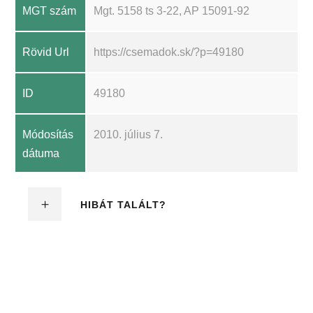
MGT szám
Mgt. 5158 ts 3-22, AP 15091-92
Rövid Url
https://csemadok.sk/?p=49180
ID
49180
Módosítás
2010. július 7.
dátuma
HIBÁT TALÁLT?