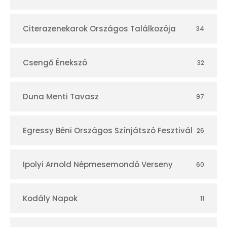
á
r
Citerazenekarok Országos Találkozója
34
Csengő Énekszó
32
Duna Menti Tavasz
97
Egressy Béni Országos Színjátszó Fesztivál
26
Ipolyi Arnold Népmesemondó Verseny
60
Kodály Napok
11