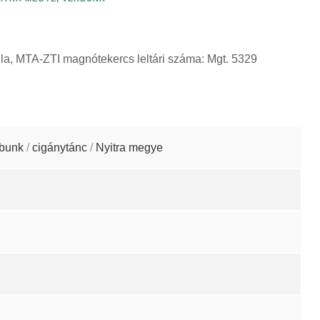
ula, MTA-ZTI magnótekercs leltári száma: Mgt. 5329
rbunk
/
cigánytánc
/
Nyitra megye