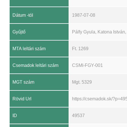
Dátum -tól
1987-07-08
Gyűjtő
Pálfy Gyula, Katona István
MTA leltári szám
Ft. 1269
Csemadok leltári szám
CSMI-FGY-001
MGT szám
Mgt. 5329
Rövid Url
https://csemadok.sk/?p=49
ID
49537