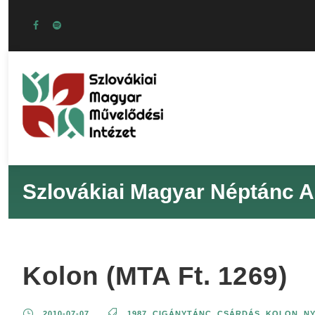
Szlovákiai Magyar Néptánc A
Kolon (MTA Ft. 1269)
2010-07-07
1987
,
CIGÁNYTÁNC
,
CSÁRDÁS
,
KOLON
,
NY