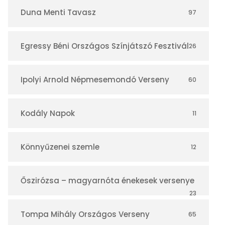
r
Duna Menti Tavasz
97
Egressy Béni Országos Színjátszó Fesztivál
26
Ipolyi Arnold Népmesemondó Verseny
60
Kodály Napok
11
Könnyűzenei szemle
12
Őszirózsa – magyarnóta énekesek versenye
23
Tompa Mihály Országos Verseny
65