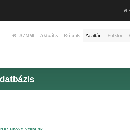
F
SZMMI
Aktuális
Rólunk
Adattár:
Folklór
datbázis
ITRA MEGYE
,
VERBUNK