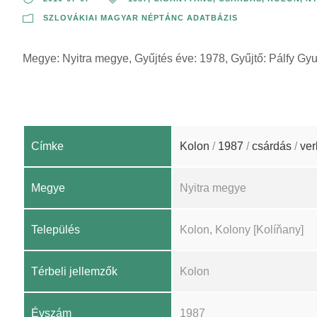
SZLOVÁKIAI MAGYAR NÉPTÁNC ADATBÁZIS
Megye: Nyitra megye, Gyűjtés éve: 1978, Gyűjtő: Pálfy Gy
Címke
Kolon
/
1987
/
csárdás
/
ve
Megye
Nyitra megye
Település
Kolon, Kolony [Kolíňany]
Térbeli jellemzők
Kolon
Évszám
1987