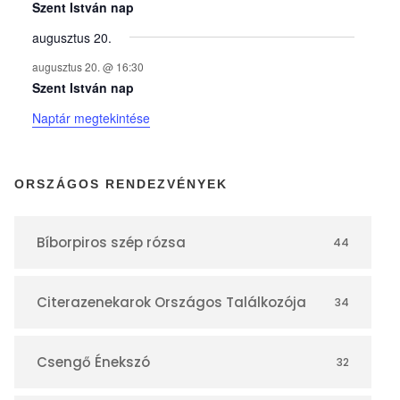
y
Szent István nap
augusztus 20.
e
augusztus 20. @ 16:30
Szent István nap
k
Naptár megtekintése
n
ORSZÁGOS RENDEZVÉNYEK
a
Bíborpiros szép rózsa
44
p
Citerazenekarok Országos Találkozója
34
t
á
Csengő Énekszó
32