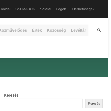
őoldal
CSEMADOK
SZMMI
Logók
Elérhetőségek
Közművelődés
Érték
Közösség
Levéltár
Keresés
Keresés