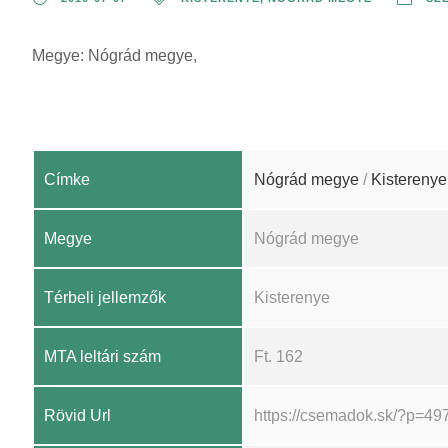
Megye: Nógrád megye,
Címke
Nógrád megye
/
Kisterenye
Megye
Nógrád megye
Térbeli jellemzők
Kisterenye
MTA leltári szám
Ft. 162
Rövid Url
https://csemadok.sk/?p=49