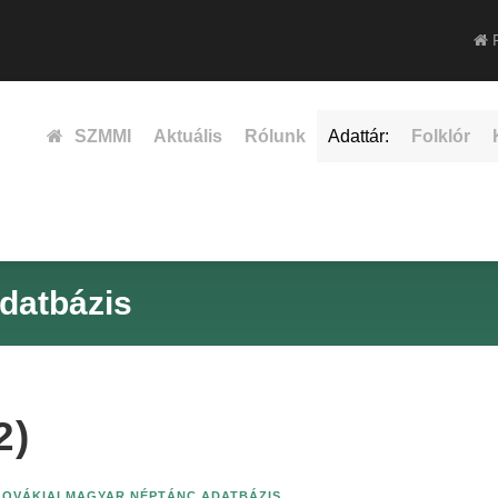
F
SZMMI
Aktuális
Rólunk
Adattár:
Folklór
datbázis
2)
LOVÁKIAI MAGYAR NÉPTÁNC ADATBÁZIS