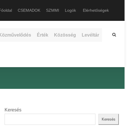
őoldal
CSEMADOK
SZMMI
Logók
Elérhetőségek
Közművelődés
Érték
Közösség
Levéltár
Keresés
Keresés