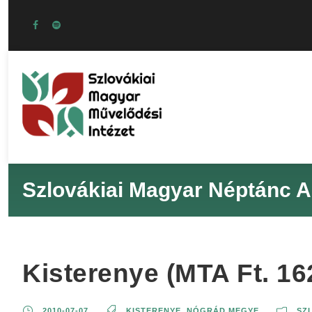
Szlovákiai Magyar Néptánc A
Kisterenye (MTA Ft. 16
2010-07-07
KISTERENYE
,
NÓGRÁD MEGYE
SZ