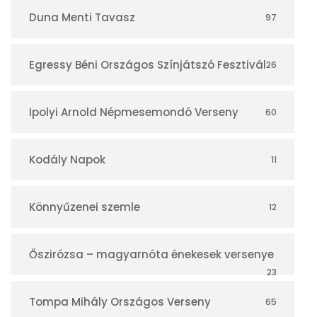
r
Duna Menti Tavasz
97
Egressy Béni Országos Színjátszó Fesztivál
26
Ipolyi Arnold Népmesemondó Verseny
60
Kodály Napok
11
Könnyűzenei szemle
12
Őszirózsa – magyarnóta énekesek versenye
23
Tompa Mihály Országos Verseny
65