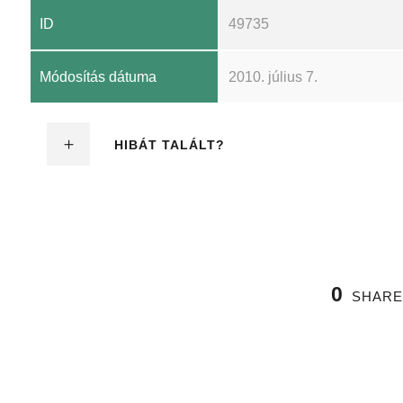
ID
49735
Módosítás dátuma
2010. július 7.
HIBÁT TALÁLT?
0
SHARE