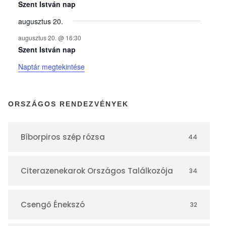
y
Szent István nap
augusztus 20.
e
augusztus 20. @ 16:30
Szent István nap
k
Naptár megtekintése
n
ORSZÁGOS RENDEZVÉNYEK
a
Bíborpiros szép rózsa
44
p
Citerazenekarok Országos Találkozója
34
t
á
Csengő Énekszó
32