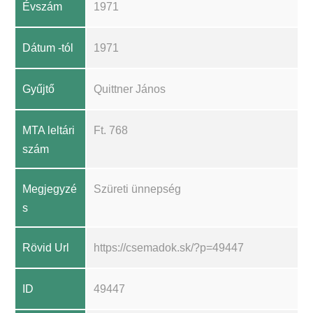
Évszám
1971
Dátum -tól
1971
Gyűjtő
Quittner János
MTA leltári
Ft. 768
szám
Megjegyzé
Szüreti ünnepség
s
Rövid Url
https://csemadok.sk/?p=49447
ID
49447