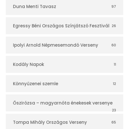
Duna Menti Tavasz
97
Egressy Béni Országos Színjátszó Fesztivál
26
Ipolyi Arnold Népmesemondó Verseny
60
Kodály Napok
11
Könnyűzenei szemle
12
Őszirózsa – magyarnóta énekesek versenye
23
Tompa Mihály Országos Verseny
65