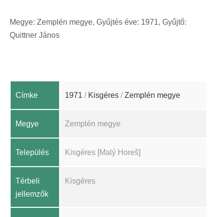
Megye: Zemplén megye, Gyűjtés éve: 1971, Gyűjtő:
Quittner János
Címke
1971
/
Kisgéres
/
Zemplén megye
Megye
Zemplén megye
Település
Kisgéres [Malý Horeš]
Térbeli
Kisgéres
jellemzők