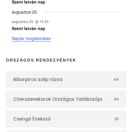
e
Szent István nap
augusztus 20.
k
augusztus 20. @ 16:30
n
Szent István nap
Naptár megtekintése
a
p
ORSZÁGOS RENDEZVÉNYEK
t
Bíborpiros szép rózsa
44
á
r
Citerazenekarok Országos Találkozója
34
Csengő Énekszó
32