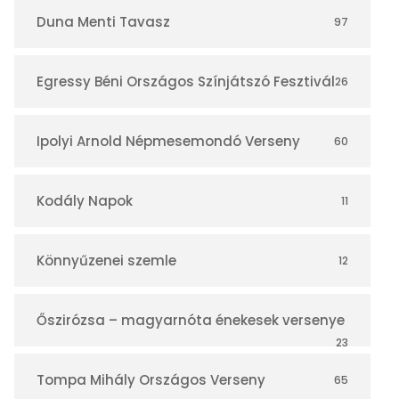
r
Duna Menti Tavasz
97
Egressy Béni Országos Színjátszó Fesztivál
26
Ipolyi Arnold Népmesemondó Verseny
60
Kodály Napok
11
Könnyűzenei szemle
12
Őszirózsa – magyarnóta énekesek versenye
23
Tompa Mihály Országos Verseny
65