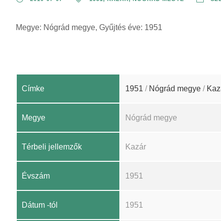
Megye: Nógrád megye, Gyűjtés éve: 1951
Címke
1951
/
Nógrád megye
/
Kaz
Megye
Nógrád megye
Térbeli jellemzők
Kazár
Évszám
1951
Dátum -tól
1951