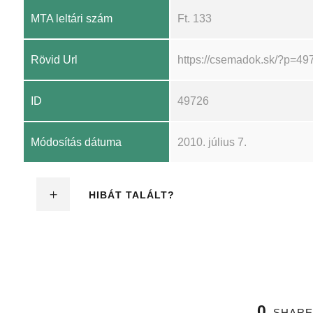
MTA leltári szám
Ft. 133
Rövid Url
https://csemadok.sk/?p=49
ID
49726
Módosítás dátuma
2010. július 7.
HIBÁT TALÁLT?
0
SHARE