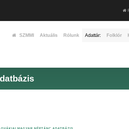
F
SZMMI
Aktuális
Rólunk
Adattár:
Folklór
datbázis
LOVÁKIAI MAGYAR NÉPTÁNC ADATBÁZIS