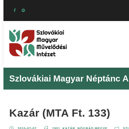
Szlovákiai Magyar Néptánc A
Kazár (MTA Ft. 133)
2010-07-07
1951
,
KAZÁR
,
NÓGRÁD MEGYE
SZ