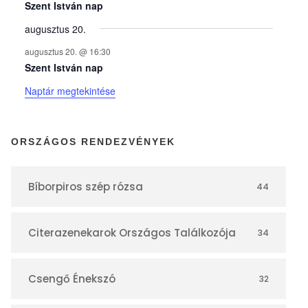
y
Szent István nap
augusztus 20.
e
augusztus 20. @ 16:30
Szent István nap
k
Naptár megtekintése
n
ORSZÁGOS RENDEZVÉNYEK
a
Bíborpiros szép rózsa
44
p
Citerazenekarok Országos Találkozója
34
t
á
Csengő Énekszó
32