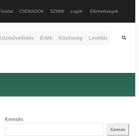
őoldal
CSEMADOK
SZMMI
Logók
Elérhetőségek
Közművelődés
Érték
Közösség
Levéltár
Keresés
Keresés