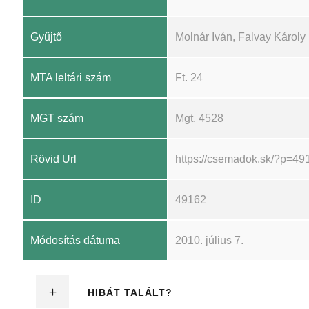
Gyűjtő
Molnár Iván, Falvay Károly
MTA leltári szám
Ft. 24
MGT szám
Mgt. 4528
Rövid Url
https://csemadok.sk/?p=49
ID
49162
Módosítás dátuma
2010. július 7.
HIBÁT TALÁLT?