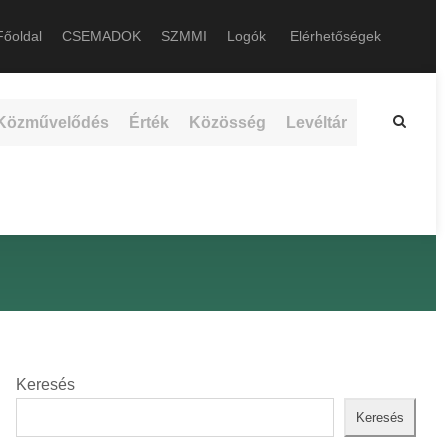
őoldal
CSEMADOK
SZMMI
Logók
Elérhetőségek
Közművelődés
Érték
Közösség
Levéltár
Keresés
Keresés