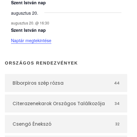
y
Szent István nap
augusztus 20.
e
augusztus 20. @ 16:30
Szent István nap
k
Naptár megtekintése
n
ORSZÁGOS RENDEZVÉNYEK
a
Bíborpiros szép rózsa
44
p
Citerazenekarok Országos Találkozója
34
t
á
Csengő Énekszó
32