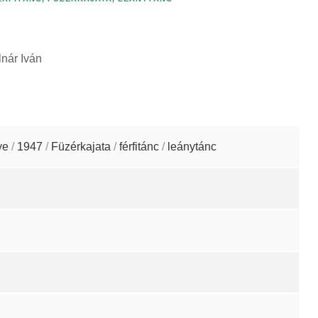
nár Iván
ye
/
1947
/
Füzérkajata
/
férfitánc
/
leánytánc