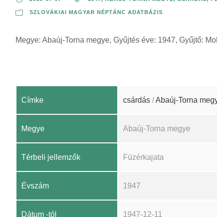
SZLOVÁKIAI MAGYAR NÉPTÁNC ADATBÁZIS
Megye: Abaúj-Torna megye, Gyűjtés éve: 1947, Gyűjtő: Mol
Címke
csárdás
/
Abaúj-Torna meg
Megye
Abaúj-Torna megye
Térbeli jellemzők
Füzérkajata
Évszám
1947
Dátum -tól
1947-12-11