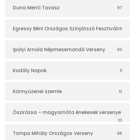
r
Duna Menti Tavasz
97
Egressy Béni Országos Színjátszó Fesztivál
26
Ipolyi Arnold Népmesemondó Verseny
60
Kodály Napok
11
Könnyűzenei szemle
12
Őszirózsa – magyarnóta énekesek versenye
23
Tompa Mihály Országos Verseny
65