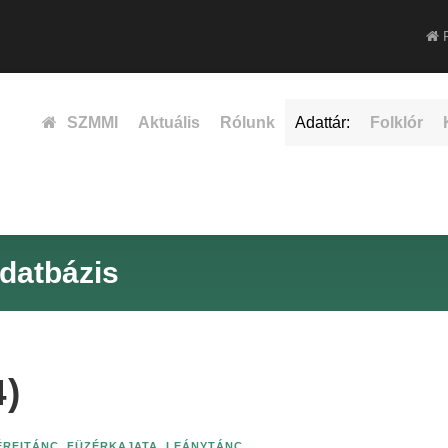
F
SZMMI
Aktuális
Rólunk
Adattár:
Folklór
datbázis
4)
ÉRFITÁNC
,
FÜZÉRKAJATA
,
LEÁNYTÁNC