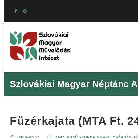
Szlovákiai Magyar Néptánc A
Füzérkajata (MTA Ft. 2
2010-07-07
1947
,
ABAÚJ-TORNA MEGYE
,
CSÁRDÁS
,
F