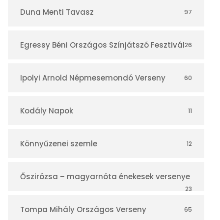
r
Duna Menti Tavasz
97
Egressy Béni Országos Színjátszó Fesztivál
26
Ipolyi Arnold Népmesemondó Verseny
60
Kodály Napok
11
Könnyűzenei szemle
12
Őszirózsa – magyarnóta énekesek versenye
23
Tompa Mihály Országos Verseny
65