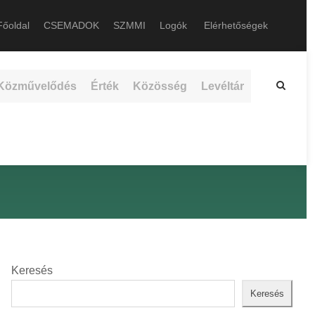
őoldal
CSEMADOK
SZMMI
Logók
Elérhetőségek
Közművelődés
Érték
Közösség
Levéltár
Keresés
Keresés