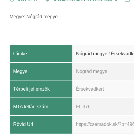
Megye: Nógrád megye
Címke
Nógrád megye
/
Érsekvadk
Megye
Nógrád megye
Térbeli jellemzők
Érsekvadkert
MTA leltári szám
Ft. 376
Rövid Url
https://csemadok.sk/?p=49