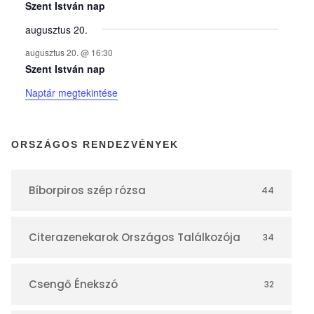
y
Szent István nap
augusztus 20.
e
augusztus 20. @ 16:30
Szent István nap
k
Naptár megtekintése
n
ORSZÁGOS RENDEZVÉNYEK
a
Bíborpiros szép rózsa
44
p
Citerazenekarok Országos Találkozója
34
t
á
Csengő Énekszó
32