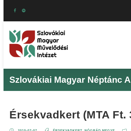
Szlovákiai Magyar Néptánc A
Érsekvadkert (MTA Ft. 
2010-07-07
ÉRSEKVADKERT
,
NÓGRÁD MEGYE