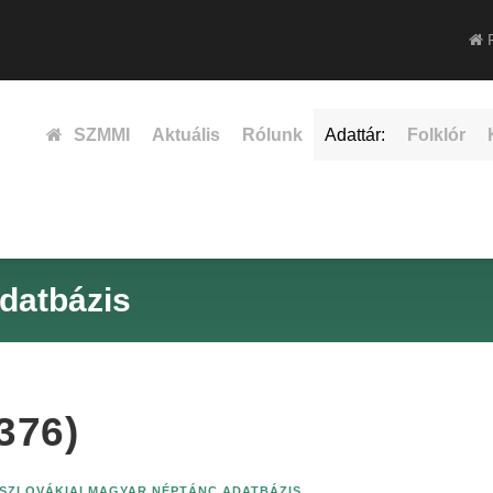
F
SZMMI
Aktuális
Rólunk
Adattár:
Folklór
datbázis
376)
SZLOVÁKIAI MAGYAR NÉPTÁNC ADATBÁZIS