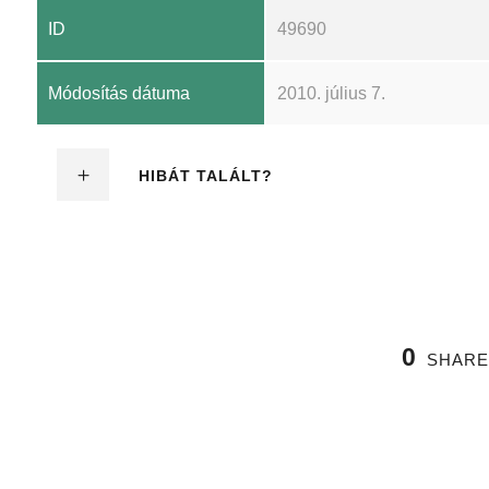
ID
49690
Módosítás dátuma
2010. július 7.
HIBÁT TALÁLT?
0
SHARE