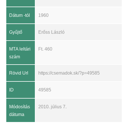
Dátum -tól
1960
Gyűjtő
Erőss László
MTA leltári
Ft. 460
szám
Rövid Url
https://csemadok.sk/?p=49585
ID
49585
Módosítás
2010. július 7.
dátuma