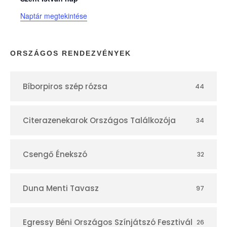
n
Naptár megtekintése
a
p
ORSZÁGOS RENDEZVÉNYEK
t
Bíborpiros szép rózsa
44
á
r
Citerazenekarok Országos Találkozója
34
Csengő Énekszó
32
Duna Menti Tavasz
97
Egressy Béni Országos Színjátszó Fesztivál
26