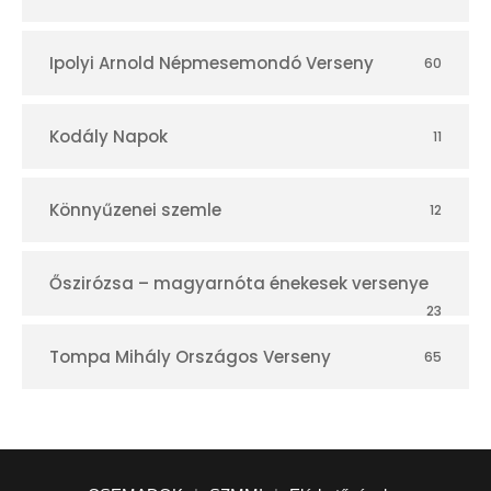
Ipolyi Arnold Népmesemondó Verseny
60
Kodály Napok
11
Könnyűzenei szemle
12
Őszirózsa – magyarnóta énekesek versenye
23
Tompa Mihály Országos Verseny
65