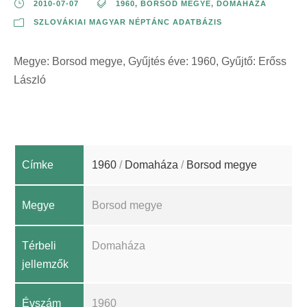
2010-07-07
1960
,
BORSOD MEGYE
,
DOMAHÁZA
SZLOVÁKIAI MAGYAR NÉPTÁNC ADATBÁZIS
Megye: Borsod megye, Gyűjtés éve: 1960, Gyűjtő: Erőss
László
Címke
1960
/
Domaháza
/
Borsod megye
Megye
Borsod megye
Térbeli
Domaháza
jellemzők
Évszám
1960