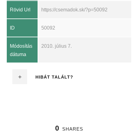
Rövid Url
https://csemadok.sk/?p=50092
ID
50092
Módosítás
2010. július 7.
dátuma
HIBÁT TALÁLT?
0
SHARES