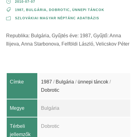
2010-07-07
1987
,
BULGÁRIA
,
DOBROTIC
,
ÜNNEPI TÁNCOK
SZLOVÁKIAI MAGYAR NÉPTÁNC ADATBÁZIS
Republika: Bulgária, Gyűjtés éve: 1987, Gyűjtő: Anna
Ilijeva, Anna Starbonova, Felföldi László, Velicskov Péter
Címke
1987
/
Bulgária
/
ünnepi táncok
/
Dobrotic
Megye
Bulgária
Térbeli
Dobrotic
jellemzők