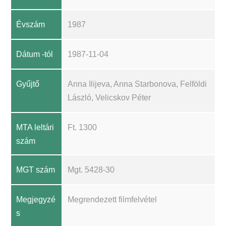
Évszám
1987
Dátum -tól
1987-11-04
Gyűjtő
Anna Ilijeva, Anna Starbonova, Felföldi
László, Velicskov Péter
MTA leltári
Ft. 1300
szám
MGT szám
Mgt. 5428-30
Megjegyzé
Megrendezett filmfelvétel
s