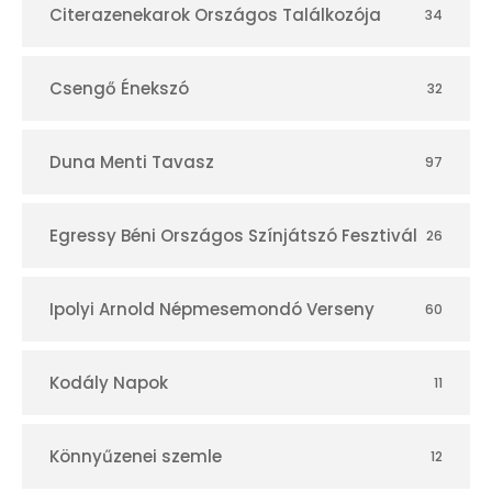
r
Citerazenekarok Országos Találkozója
34
Csengő Énekszó
32
Duna Menti Tavasz
97
Egressy Béni Országos Színjátszó Fesztivál
26
Ipolyi Arnold Népmesemondó Verseny
60
Kodály Napok
11
Könnyűzenei szemle
12