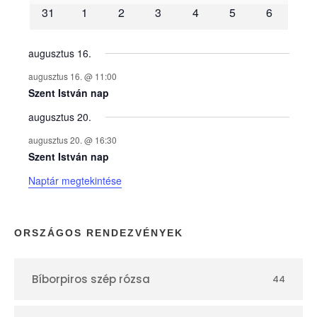
31
1
2
3
4
5
6
n
y
augusztus 16.
augusztus 16. @ 11:00
e
Szent István nap
augusztus 20.
k
augusztus 20. @ 16:30
n
Szent István nap
Naptár megtekintése
a
p
ORSZÁGOS RENDEZVÉNYEK
t
Bíborpiros szép rózsa
44
á