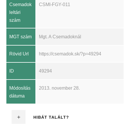
Csemadok
CSMI-FGY-011
leltári
szám
MGT szám
Mgt. A Csemadoknál
Rövid Url
https://csemadok.sk/?p=49294
ID
49294
Módosítás
2013. november 28.
dátuma
HIBÁT TALÁLT?