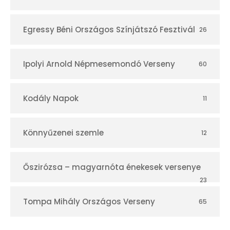
Egressy Béni Országos Színjátszó Fesztivál
26
Ipolyi Arnold Népmesemondó Verseny
60
Kodály Napok
11
Könnyűzenei szemle
12
Őszirózsa – magyarnóta énekesek versenye
23
Tompa Mihály Országos Verseny
65