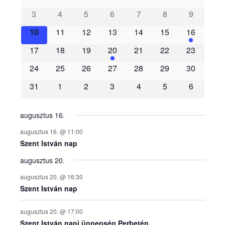
s
3
4
5
6
7
8
9
e
10
11
12
13
14
15
16
m
17
18
19
20
21
22
23
é
24
25
26
27
28
29
30
31
1
2
3
4
5
6
n
y
augusztus 16.
augusztus 16. @ 11:00
e
Szent István nap
augusztus 20.
k
augusztus 20. @ 16:30
n
Szent István nap
a
augusztus 20. @ 17:00
Szent István napi ünnepség Perbetén