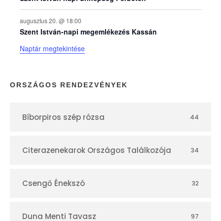
p
augusztus 20. @ 18:00
Szent István-napi megemlékezés Kassán
t
Naptár megtekintése
á
r
ORSZÁGOS RENDEZVÉNYEK
Bíborpiros szép rózsa
44
Citerazenekarok Országos Találkozója
34
Csengő Énekszó
32
Duna Menti Tavasz
97