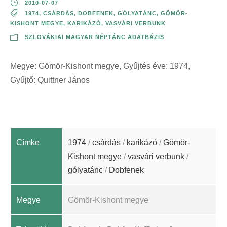
2010-07-07
1974
,
CSÁRDÁS
,
DOBFENEK
,
GÓLYATÁNC
,
GÖMÖR-
KISHONT MEGYE
,
KARIKÁZÓ
,
VASVÁRI VERBUNK
SZLOVÁKIAI MAGYAR NÉPTÁNC ADATBÁZIS
Megye: Gömör-Kishont megye, Gyűjtés éve: 1974,
Gyűjtő: Quittner János
Címke
1974
/
csárdás
/
karikázó
/
Gömör-
Kishont megye
/
vasvári verbunk
/
gólyatánc
/
Dobfenek
Megye
Gömör-Kishont megye