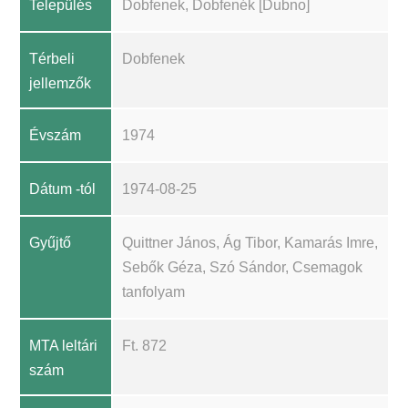
Település
Dobfenek, Dobfenék [Dubno]
Térbeli
Dobfenek
jellemzők
Évszám
1974
Dátum -tól
1974-08-25
Gyűjtő
Quittner János, Ág Tibor, Kamarás Imre,
Sebők Géza, Szó Sándor, Csemagok
tanfolyam
MTA leltári
Ft. 872
szám