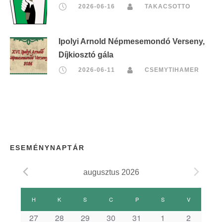
2026-06-16
TAKACSOTTO
Ipolyi Arnold Népmesemondó Verseny,
Díjkiosztó gála
2026-06-11
CSEMYTIHAMER
ESEMÉNYNAPTÁR
augusztus 2026
E
H
HÉTFŐ
K
KEDD
S
SZERDA
C
CSÜTÖRTÖK
P
PÉNTEK
S
SZOMBAT
V
VASÁRNAP
27
28
29
30
31
1
2