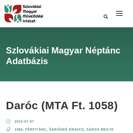
Szlovákiai Magyar Néptánc
Adatbázis
Daróc (MTA Ft. 1058)
2010-07-07
1980
,
FÉRFITÁNC
,
ŠARIŠSKÉ DRAVCE
,
SÁROS MEGYE