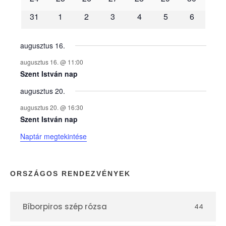
é
31
1
2
3
4
5
6
n
y
augusztus 16.
augusztus 16. @ 11:00
e
Szent István nap
augusztus 20.
k
augusztus 20. @ 16:30
n
Szent István nap
Naptár megtekintése
a
p
ORSZÁGOS RENDEZVÉNYEK
t
Bíborpiros szép rózsa
44
á