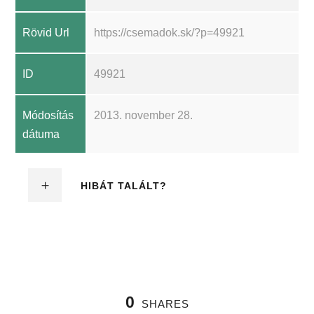
Rövid Url
https://csemadok.sk/?p=49921
ID
49921
Módosítás
2013. november 28.
dátuma
HIBÁT TALÁLT?
0
SHARES