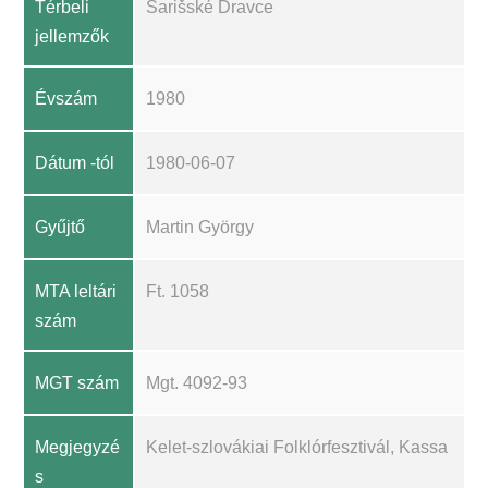
Térbeli
Šarišské Dravce
jellemzők
Évszám
1980
Dátum -tól
1980-06-07
Gyűjtő
Martin György
MTA leltári
Ft. 1058
szám
MGT szám
Mgt. 4092-93
Megjegyzé
Kelet-szlovákiai Folklórfesztivál, Kassa
s