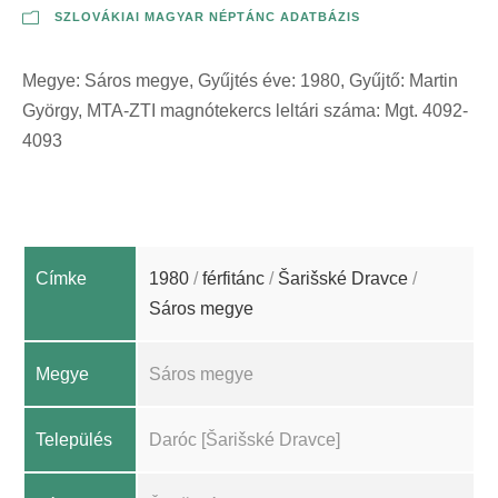
SZLOVÁKIAI MAGYAR NÉPTÁNC ADATBÁZIS
Megye: Sáros megye, Gyűjtés éve: 1980, Gyűjtő: Martin
György, MTA-ZTI magnótekercs leltári száma: Mgt. 4092-
4093
Címke
1980
/
férfitánc
/
Šarišské Dravce
/
Sáros megye
Megye
Sáros megye
Település
Daróc [Šarišské Dravce]