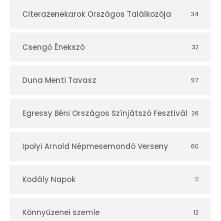
r
Citerazenekarok Országos Találkozója
34
Csengő Énekszó
32
Duna Menti Tavasz
97
Egressy Béni Országos Színjátszó Fesztivál
26
Ipolyi Arnold Népmesemondó Verseny
60
Kodály Napok
11
Könnyűzenei szemle
12