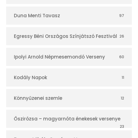
Duna Menti Tavasz
97
Egressy Béni Országos Színjátszó Fesztivál
26
Ipolyi Arnold Népmesemondó Verseny
60
Kodály Napok
11
Könnyűzenei szemle
12
Őszirózsa – magyarnóta énekesek versenye
23