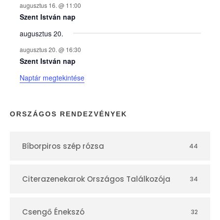
augusztus 16. @ 11:00
e
Szent István nap
augusztus 20.
k
augusztus 20. @ 16:30
n
Szent István nap
Naptár megtekintése
a
p
ORSZÁGOS RENDEZVÉNYEK
t
Bíborpiros szép rózsa
44
á
r
Citerazenekarok Országos Találkozója
34
Csengő Énekszó
32