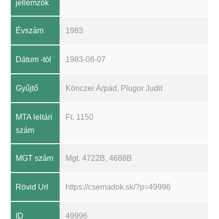
jellemzők
Évszám
1983
Dátum -tól
1983-08-07
Gyűjtő
Könczei Árpád, Plugor Judit
MTA leltári
Ft. 1150
szám
MGT szám
Mgt. 4722B, 4688B
Rövid Url
https://csemadok.sk/?p=49996
ID
49996