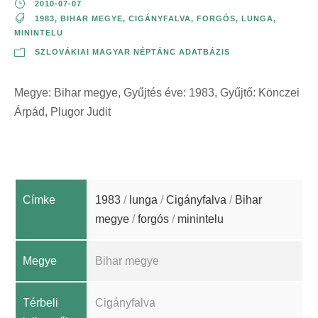
2010-07-07
1983
,
BIHAR MEGYE
,
CIGÁNYFALVA
,
FORGÓS
,
LUNGA
,
MININTELU
SZLOVÁKIAI MAGYAR NÉPTÁNC ADATBÁZIS
Megye: Bihar megye, Gyűjtés éve: 1983, Gyűjtő: Könczei
Árpád, Plugor Judit
Címke
1983
/
lunga
/
Cigányfalva
/
Bihar
megye
/
forgós
/
minintelu
Megye
Bihar megye
Térbeli
Cigányfalva