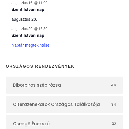
augusztus 16. @ 11:00
e
Szent István nap
augusztus 20.
k
augusztus 20. @ 16:30
n
Szent István nap
Naptár megtekintése
a
p
ORSZÁGOS RENDEZVÉNYEK
t
Bíborpiros szép rózsa
44
á
r
Citerazenekarok Országos Találkozója
34
Csengő Énekszó
32