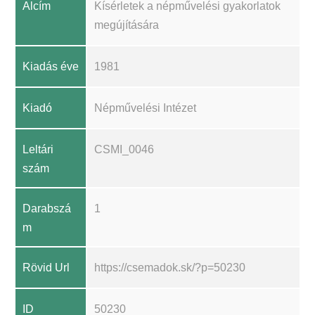
Alcím
Kísérletek a népművelési gyakorlatok
megújítására
Kiadás éve
1981
Kiadó
Népművelési Intézet
Leltári
CSMI_0046
szám
Darabszá
1
m
Rövid Url
https://csemadok.sk/?p=50230
ID
50230