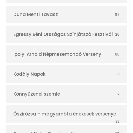
Duna Menti Tavasz
97
Egressy Béni Országos Színjátszó Fesztivál
26
Ipolyi Arnold Népmesemondó Verseny
60
Kodály Napok
11
Könnyűzenei szemle
12
Őszirózsa – magyarnóta énekesek versenye
23