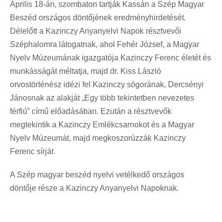
Április 18-án, szombaton tartják Kassán a Szép Magyar
Beszéd országos döntőjének eredményhirdetését.
Délelőtt a Kazinczy Anyanyelvi Napok résztvevői
Széphalomra látogatnak, ahol Fehér József, a Magyar
Nyelv Múzeumának igazgatója Kazinczy Ferenc életét és
munkásságát méltatja, majd dr. Kiss László
orvostörténész idézi fel Kazinczy sógorának, Dercsényi
Jánosnak az alakját „Egy több tekintetben nevezetes
férfiú” című előadásában. Ezután a résztvevők
megtekintik a Kazinczy Emlékcsarnokot és a Magyar
Nyelv Múzeumát, majd megkoszorúzzák Kazinczy
Ferenc sírját
A Szép magyar beszéd nyelvi vetélkedő országos
döntője része a Kazinczy Anyanyelvi Napoknak.