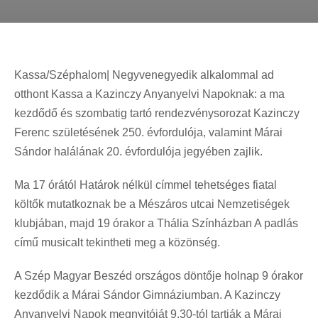
Kassa/Széphalom| Negyvenegyedik alkalommal ad
otthont Kassa a Kazinczy Anyanyelvi Napoknak: a ma
kezdődő és szombatig tartó rendezvénysorozat Kazinczy
Ferenc születésének 250. évfordulója, valamint Márai
Sándor halálának 20. évfordulója jegyében zajlik.
Ma 17 órától Határok nélkül címmel tehetséges fiatal
költők mutatkoznak be a Mészáros utcai Nemzetiségek
klubjában, majd 19 órakor a Thália Színházban A padlás
című musicalt tekintheti meg a közönség.
A Szép Magyar Beszéd országos döntője holnap 9 órakor
kezdődik a Márai Sándor Gimnáziumban. A Kazinczy
Anyanyelvi Napok megnyitóját 9.30-tól tartják a Márai