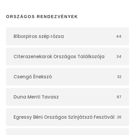
a
p
ORSZÁGOS RENDEZVÉNYEK
t
Bíborpiros szép rózsa
44
á
r
Citerazenekarok Országos Találkozója
34
Csengő Énekszó
32
Duna Menti Tavasz
97
Egressy Béni Országos Színjátszó Fesztivál
26