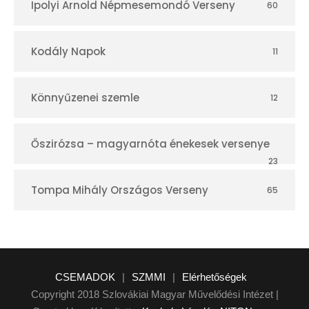
Ipolyi Arnold Népmesemondó Verseny
60
Kodály Napok
11
Könnyűzenei szemle
12
Őszirózsa – magyarnóta énekesek versenye
23
Tompa Mihály Országos Verseny
65
CSEMADOK
|
SZMMI
|
Elérhetőségek
Copyright 2018 Szlovákiai Magyar Művelődési Intézet |