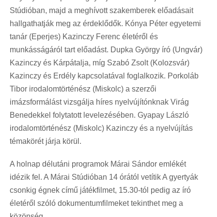
Stúdióban, majd a meghívott szakemberek előadásait
hallgathatják meg az érdeklődők. Kónya Péter egyetemi
tanár (Eperjes) Kazinczy Ferenc életéről és
munkásságáról tart előadást. Dupka György író (Ungvár)
Kazinczy és Kárpátalja, míg Szabó Zsolt (Kolozsvár)
Kazinczy és Erdély kapcsolatával foglalkozik. Porkoláb
Tibor irodalomtörténész (Miskolc) a szerzői
imázsformálást vizsgálja híres nyelvújítónknak Virág
Benedekkel folytatott levelezésében. Gyapay László
irodalomtörténész (Miskolc) Kazinczy és a nyelvújítás
témakörét járja körül.
A holnap délutáni programok Márai Sándor emlékét
idézik fel. A Márai Stúdióban 14 órától vetítik A gyertyák
csonkig égnek című játékfilmet, 15.30-tól pedig az író
életéről szóló dokumentumfilmeket tekinthet meg a
közönség.