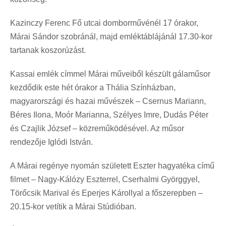
Kazinczy Ferenc Fő utcai domborművénél 17 órakor,
Márai Sándor szobránál, majd emléktáblájánál 17.30-kor
tartanak koszorúzást.
Kassai emlék címmel Márai műveiből készült gálaműsor
kezdődik este hét órakor a Thália Színházban,
magyarországi és hazai művészek – Csernus Mariann,
Béres Ilona, Moór Marianna, Szélyes Imre, Dudás Péter
és Czajlik József – közreműködésével. Az műsor
rendezője Iglódi István.
A Márai regénye nyomán született Eszter hagyatéka című
filmet – Nagy-Kálózy Eszterrel, Cserhalmi Györggyel,
Törőcsik Marival és Eperjes Károllyal a főszerepben –
20.15-kor vetítik a Márai Stúdióban.