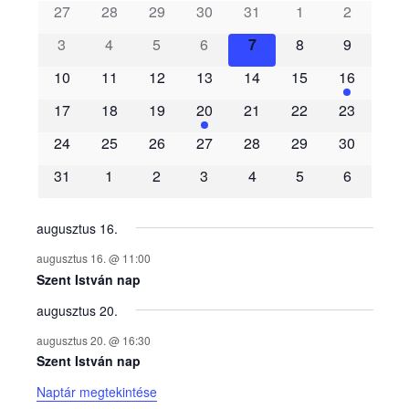
s
27
28
29
30
31
1
2
3
4
5
6
7
8
9
e
10
11
12
13
14
15
16
m
17
18
19
20
21
22
23
é
24
25
26
27
28
29
30
31
1
2
3
4
5
6
n
y
augusztus 16.
augusztus 16. @ 11:00
e
Szent István nap
augusztus 20.
k
augusztus 20. @ 16:30
n
Szent István nap
Naptár megtekintése