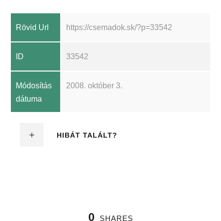
Rövid Url
https://csemadok.sk/?p=33542
ID
33542
Módosítás
2008. október 3.
dátuma
HIBÁT TALÁLT?
0
SHARES