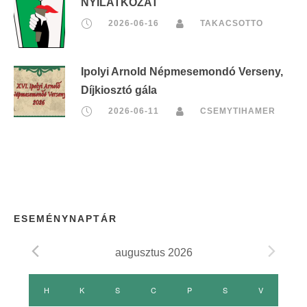
NYILATKOZAT
2026-06-16
TAKACSOTTO
Ipolyi Arnold Népmesemondó Verseny,
Díjkiosztó gála
2026-06-11
CSEMYTIHAMER
ESEMÉNYNAPTÁR
augusztus 2026
E
H
HÉTFŐ
K
KEDD
S
SZERDA
C
CSÜTÖRTÖK
P
PÉNTEK
S
SZOMBAT
V
VASÁRNAP