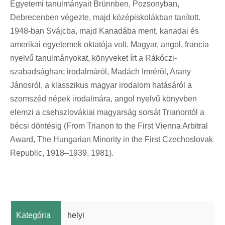
Egyetemi tanulmányait Brünnben, Pozsonyban,
Debrecenben végezte, majd középiskolákban tanított.
1948-ban Svájcba, majd Kanadába ment, kanadai és
amerikai egyetemek oktatója volt. Magyar, angol, francia
nyelvű tanulmányokat, könyveket írt a Rákóczi-
szabadságharc irodalmáról, Madách Imréről, Arany
Jánosról, a klasszikus magyar irodalom hatásáról a
szomszéd népek irodalmára, angol nyelvű könyvben
elemzi a csehszlovákiai magyarság sorsát Trianontól a
bécsi döntésig (From Trianon to the First Vienna Arbitral
Award, The Hungarian Minority in the First Czechoslovak
Republic, 1918–1939, 1981).
Kategória
helyi