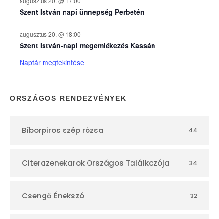
a
augusztus 20. @ 17:00
Szent István napi ünnepség Perbetén
p
augusztus 20. @ 18:00
Szent István-napi megemlékezés Kassán
t
Naptár megtekintése
á
r
ORSZÁGOS RENDEZVÉNYEK
Bíborpiros szép rózsa
44
Citerazenekarok Országos Találkozója
34
Csengő Énekszó
32