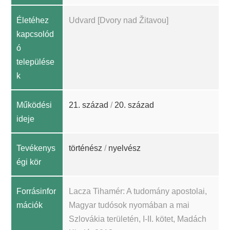
Életéhez
Udvard [Dvory nad Žitavou]
kapcsolód
ó
települése
k
Működési
21. század
/
20. század
ideje
Tevékenys
történész
/
nyelvész
égi kör
Forrásinfor
Lacza Tihamér: A tudomány apostolai,
mációk
Magyar tudósok nyomában a mai
Szlovákia területén, I-II. kötet, Madách