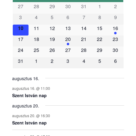
s
27
28
29
30
31
1
2
3
4
5
6
7
8
9
e
10
11
12
13
14
15
16
m
17
18
19
20
21
22
23
é
24
25
26
27
28
29
30
31
1
2
3
4
5
6
n
y
augusztus 16.
augusztus 16. @ 11:00
e
Szent István nap
augusztus 20.
k
augusztus 20. @ 16:30
n
Szent István nap