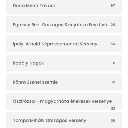
Duna Menti Tavasz
97
Egressy Béni Országos Színjátszó Fesztivál
26
Ipolyi Arnold Népmesemondó Verseny
60
Kodály Napok
11
Könnyűzenei szemle
12
Őszirózsa – magyarnóta énekesek versenye
23
Tompa Mihály Országos Verseny
65