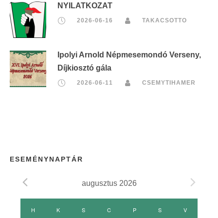
NYILATKOZAT
2026-06-16
TAKACSOTTO
Ipolyi Arnold Népmesemondó Verseny,
Díjkiosztó gála
2026-06-11
CSEMYTIHAMER
ESEMÉNYNAPTÁR
augusztus 2026
E
H
HÉTFŐ
K
KEDD
S
SZERDA
C
CSÜTÖRTÖK
P
PÉNTEK
S
SZOMBAT
V
VASÁRNAP