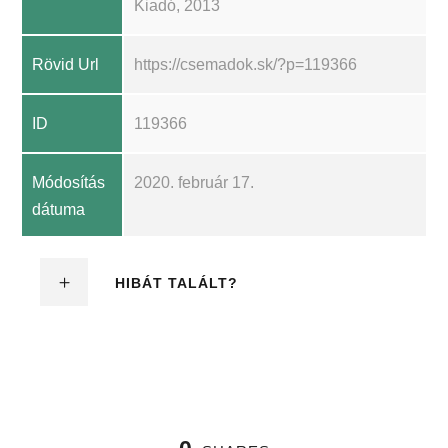
Kiadó, 2013
Rövid Url
https://csemadok.sk/?p=119366
ID
119366
Módosítás
2020. február 17.
dátuma
HIBÁT TALÁLT?