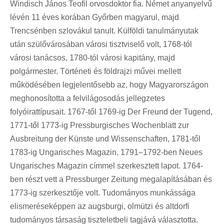
Windisch János Teofil orvosdoktor fia. Német anyanyelvű
lévén 11 éves korában Győrben magyarul, majd
Trencsénben szlovákul tanult. Külföldi tanulmányutak
után szülővárosában városi tisztviselő volt, 1768-tól
városi tanácsos, 1780-tól városi kapitány, majd
polgármester. Történeti és földrajzi művei mellett
működésében legjelentősebb az, hogy Magyarországon
meghonosította a felvilágosodás jellegzetes
folyóirattípusait. 1767-től 1769-ig Der Freund der Tugend,
1771-től 1773-ig Pressburgisches Wochenblatt zur
Ausbreitung der Künste und Wissenschaften, 1781-től
1783-ig Ungarisches Magazin, 1791–1792-ben Neues
Ungarisches Magazin címmel szerkesztett lapot. 1764-
ben részt vett a Pressburger Zeitung megalapításában és
1773-ig szerkesztője volt. Tudományos munkássága
elismeréseképpen az augsburgi, olmützi és altdorfi
tudományos társaság tiszteletbeli tagjává választotta.