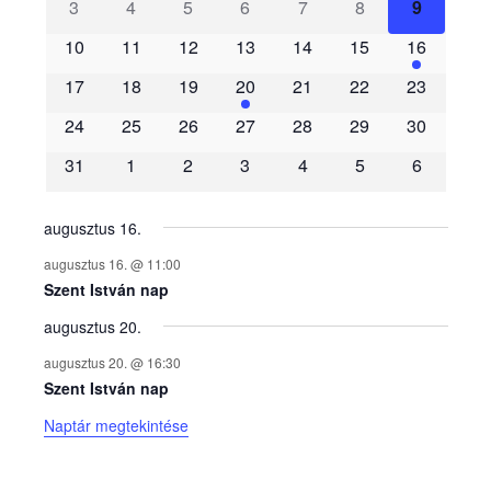
3
4
5
6
7
8
9
e
10
11
12
13
14
15
16
m
17
18
19
20
21
22
23
é
24
25
26
27
28
29
30
31
1
2
3
4
5
6
n
y
augusztus 16.
augusztus 16. @ 11:00
e
Szent István nap
augusztus 20.
k
augusztus 20. @ 16:30
n
Szent István nap
Naptár megtekintése
a