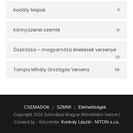
Kodály Napok
11
Könnyűzenei szemle
12
Őszirózsa – magyarnóta énekesek versenye
23
Tompa Mihály Országos Verseny
65
CSEMADOK
|
SZMMI
|
Elérhetőségek
Copyright 2018 Szlovákiai Magyar Művelődési Intézet |
Created by - Készítette:
Konkoly László - NITON s.r.o.