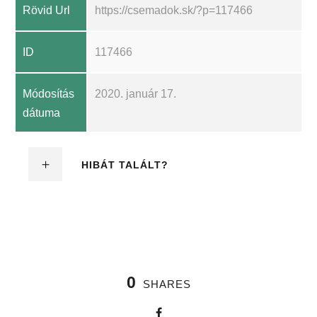
Rövid Url
https://csemadok.sk/?p=117466
ID
117466
Módosítás
2020. január 17.
dátuma
HIBÁT TALÁLT?
0
SHARES