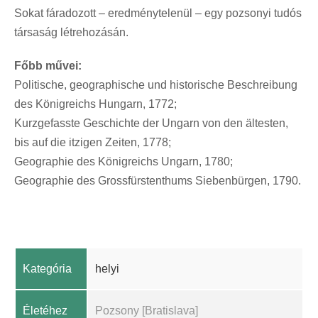
Sokat fáradozott – eredménytelenül – egy pozsonyi tudós
társaság létrehozásán.
Főbb művei:
Politische, geographische und historische Beschreibung
des Königreichs Hungarn, 1772;
Kurzgefasste Geschichte der Ungarn von den ältesten,
bis auf die itzigen Zeiten, 1778;
Geographie des Königreichs Ungarn, 1780;
Geographie des Grossfürstenthums Siebenbürgen, 1790.
Kategória
helyi
Életéhez
Pozsony [Bratislava]