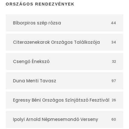
p
ORSZÁGOS RENDEZVÉNYEK
t
Bíborpiros szép rózsa
44
á
r
Citerazenekarok Országos Találkozója
34
Csengő Énekszó
32
Duna Menti Tavasz
97
Egressy Béni Országos Színjátszó Fesztivál
26
Ipolyi Arnold Népmesemondó Verseny
60