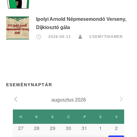
Ipolyi Arnold Népmesemondó Verseny,
Díjkiosztó gála
2026-06-11
CSEMYTIHAMER
ESEMÉNYNAPTÁR
augusztus 2026
E
H
HÉTFŐ
K
KEDD
S
SZERDA
C
CSÜTÖRTÖK
P
PÉNTEK
S
SZOMBAT
V
VASÁRNAP
s
27
28
29
30
31
1
2