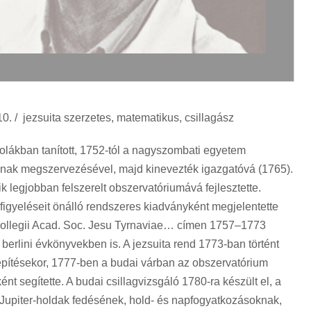
. / jezsuita szerzetes, matematikus, csillagász
lákban tanított, 1752-tól a nagyszombati egyetem
ának megszervezésével, majd kinevezték igazgatóvá (1765).
k legjobban felszerelt obszervatóriumává fejlesztette.
igyeléseit önálló rendszeres kiadványként megjelentette
ollegii Acad. Soc. Jesu Tyrnaviae… címen 1757–1773
berlini évkönyvekben is. A jezsuita rend 1773-ban történt
lepítésekor, 1777-ben a budai várban az obszervatórium
t segítette. A budai csillagvizsgáló 1780-ra készült el, a
upiter-holdak fedésének, hold- és napfogyatkozásoknak,