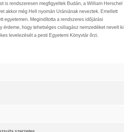
ot is rendszeresen megfigyeltek Budán, a William Herschel
lyet akkor még Hell nyomán Urániának neveztek. Emellett
ett egyetemen. Megindította a rendszeres időjárási
y érdeme, hogy tehetséges csillagász nemzedéket nevelt ki
kes levelezését a pesti Egyetemi Könyvtár őrzi.
ezsuita szerzetes