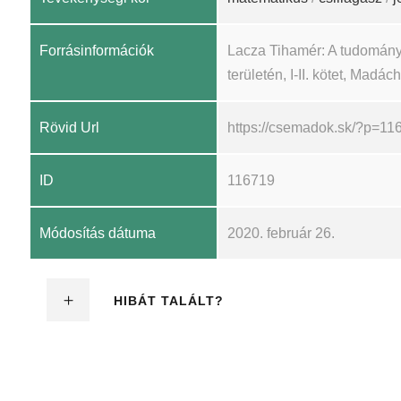
Forrásinformációk
Lacza Tihamér: A tudomány
területén, I-II. kötet, Madá
Rövid Url
https://csemadok.sk/?p=11
ID
116719
Módosítás dátuma
2020. február 26.
HIBÁT TALÁLT?