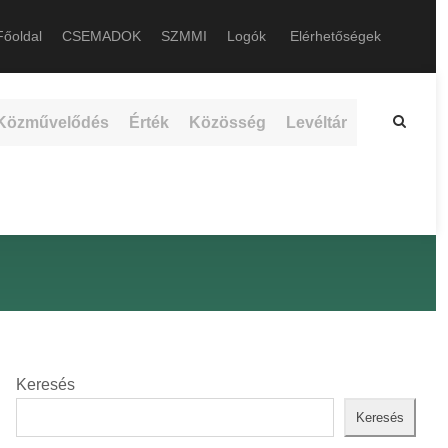
őoldal
CSEMADOK
SZMMI
Logók
Elérhetőségek
Közművelődés
Érték
Közösség
Levéltár
Keresés
Keresés