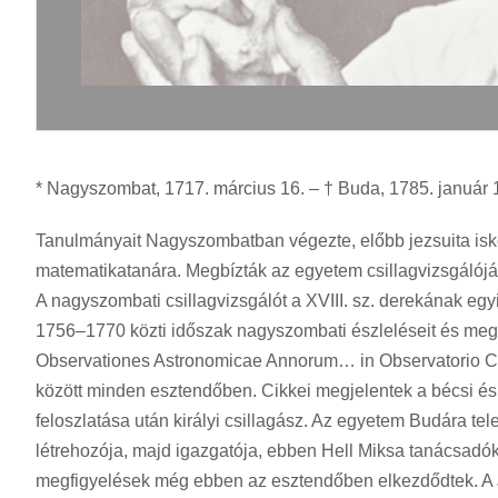
* Nagyszombat, 1717. március 16. – † Buda, 1785. január 10
Tanulmányait Nagyszombatban végezte, előbb jezsuita isko
matematikatanára. Megbízták az egyetem csillagvizsgálój
A nagyszombati csillagvizsgálót a XVIII. sz. derekának egyi
1756–1770 közti időszak nagyszombati észleléseit és megf
Observationes Astronomicae Annorum… in Observatorio C
között minden esztendőben. Cikkei megjelentek a bécsi és 
feloszlatása után királyi csillagász. Az egyetem Budára te
létrehozója, majd igazgatója, ebben Hell Miksa tanácsadókén
megfigyelések még ebben az esztendőben elkezdődtek. A J