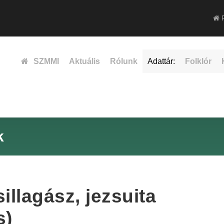
F
SZMMI
Aktuális
Rólunk
Adattár:
Folklór
k
illagász, jezsuita
s)