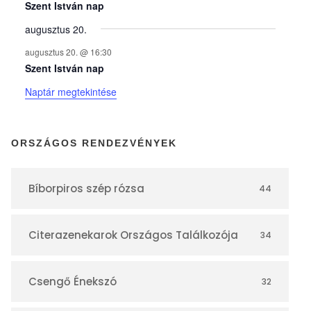
y
Szent István nap
augusztus 20.
e
augusztus 20. @ 16:30
Szent István nap
k
Naptár megtekintése
n
ORSZÁGOS RENDEZVÉNYEK
a
Bíborpiros szép rózsa
44
p
Citerazenekarok Országos Találkozója
34
t
á
Csengő Énekszó
32