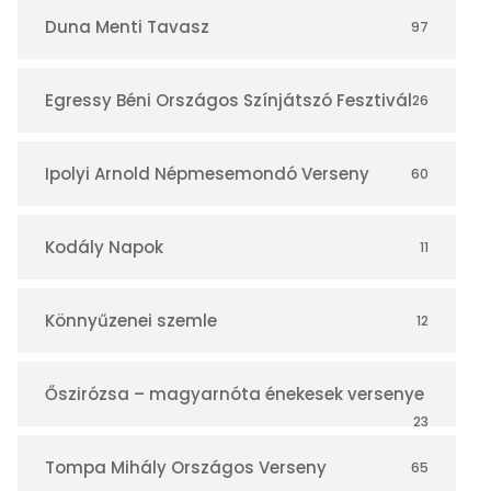
r
Duna Menti Tavasz
97
Egressy Béni Országos Színjátszó Fesztivál
26
Ipolyi Arnold Népmesemondó Verseny
60
Kodály Napok
11
Könnyűzenei szemle
12
Őszirózsa – magyarnóta énekesek versenye
23
Tompa Mihály Országos Verseny
65