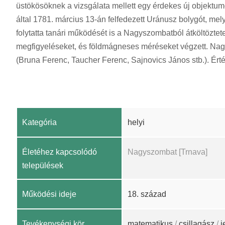
üstökösöknek a vizsgálata mellett egy érdekes új objektum
által 1781. március 13-án felfedezett Uránusz bolygót, me
folytatta tanári működését is a Nagyszombatból átköltöztet
megfigyeléseket, és földmágneses méréseket végzett. Nag
(Bruna Ferenc, Taucher Ferenc, Sajnovics János stb.). Érté
Kategória
helyi
Életéhez kapcsolódó
Nagyszombat [Trnava]
települések
Működési ideje
18. század
Tevékenységi kör
matematikus
/
csillagász
/
j