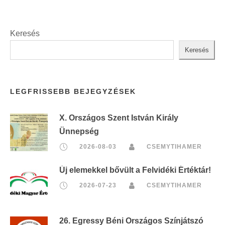
Keresés
Keresés
LEGFRISSEBB BEJEGYZÉSEK
X. Országos Szent István Király
Ünnepség
2026-08-03
CSEMYTIHAMER
Új elemekkel bővült a Felvidéki Értéktár!
2026-07-23
CSEMYTIHAMER
26. Egressy Béni Országos Színjátszó