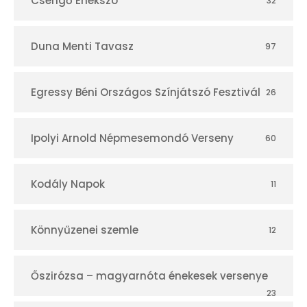
Csengő Énekszó
32
Duna Menti Tavasz
97
Egressy Béni Országos Színjátszó Fesztivál
26
Ipolyi Arnold Népmesemondó Verseny
60
Kodály Napok
11
Könnyűzenei szemle
12
Őszirózsa – magyarnóta énekesek versenye
23