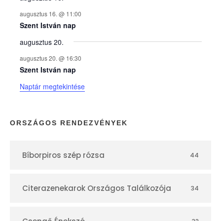
y
augusztus 16. @ 11:00
e
Szent István nap
augusztus 20.
k
augusztus 20. @ 16:30
n
Szent István nap
Naptár megtekintése
a
p
ORSZÁGOS RENDEZVÉNYEK
t
Bíborpiros szép rózsa
44
á
r
Citerazenekarok Országos Találkozója
34