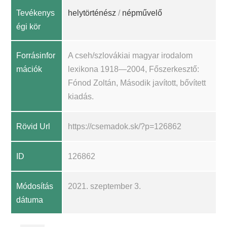
Tevékenys
helytörténész
/
népművelő
égi kör
Forrásinfor
A cseh/szlovákiai magyar irodalom
mációk
lexikona 1918—2004, Főszerkesztő:
Fónod Zoltán, Második javított, bővített
kiadás.
Rövid Url
https://csemadok.sk/?p=126862
ID
126862
Módosítás
2021. szeptember 3.
dátuma