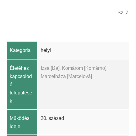
Sz. Z.
Kategória
helyi
Életéhez
Izsa [Iža], Komárom [Komárno],
kapcsolód
Marcelháza [Marcelová]
ó
települése
k
Működési
20. század
ideje