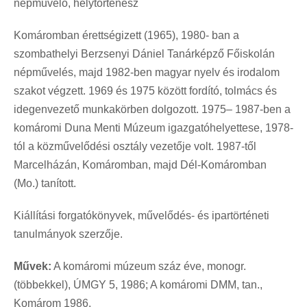
népművelő, helytörténész
Komáromban érettségizett (1965), 1980- ban a
szombathelyi Berzsenyi Dániel Tanárképző Főiskolán
népművelés, majd 1982-ben magyar nyelv és irodalom
szakot végzett. 1969 és 1975 között fordító, tolmács és
idegenvezető munkakörben dolgozott. 1975– 1987-ben a
komáromi Duna Menti Múzeum igazgatóhelyettese, 1978-
tól a közművelődési osztály vezetője volt. 1987-től
Marcelházán, Komáromban, majd Dél-Komáromban
(Mo.) tanított.
Kiállítási forgatókönyvek, művelődés- és ipartörténeti
tanulmányok szerzője.
Művek:
A komáromi múzeum száz éve, monogr.
(többekkel), ÚMGY 5, 1986; A komáromi DMM, tan.,
Komárom 1986.