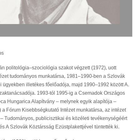
os
politológia–szociológia szakot végzett (1972), uott
 Intézet tudományos munkatársa, 1981–1990-ben a Szlovák
 ügyekben illetékes főelőadója, majd 1990–1992 között A.
zaktanácsadója. 1993-tól 1995-ig a Csemadok Országos
eca Hungarica Alapítvány – melynek egyik alapítója –
) a Fórum Kisebbségkutató Intézet munkatársa, az intézet
 – Tudományos, publicisztikai és közéleti tevékenységéért
 és A Szlovák Köztársság Ezüstplakettjével tüntették ki.