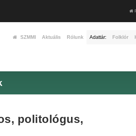
F
SZMMI
Aktuális
Rólunk
Adattár:
Folklór
k
s, politológus,