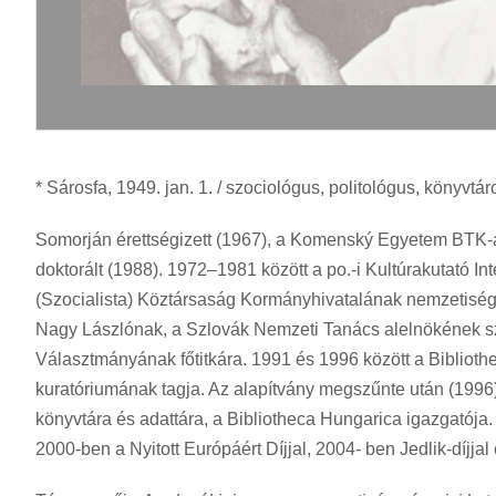
* Sárosfa, 1949. jan. 1. / szociológus, politológus, könyvtár
Somorján érettségizett (1967), a Komenský Egyetem BTK-án 
doktorált (1988). 1972–1981 között a po.-i Kultúrakutató
(Szocialista) Köztársaság Kormányhivatalának nemzetiségi
Nagy Lászlónak, a Szlovák Nemzeti Tanács alelnökének s
Választmányának főtitkára. 1991 és 1996 között a Biblioth
kuratóriumának tagja. Az alapítvány megszűnte után (1996
könyvtára és adattára, a Bibliotheca Hungarica igazgatója.
2000-ben a Nyitott Európáért Díjjal, 2004- ben Jedlik-díjjal