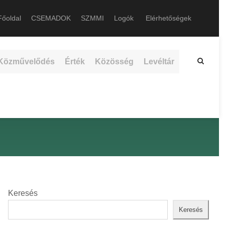
őoldal
CSEMADOK
SZMMI
Logók
Elérhetőségek
Közművelődés
Érték
Közösség
Levéltár
Keresés
Keresés