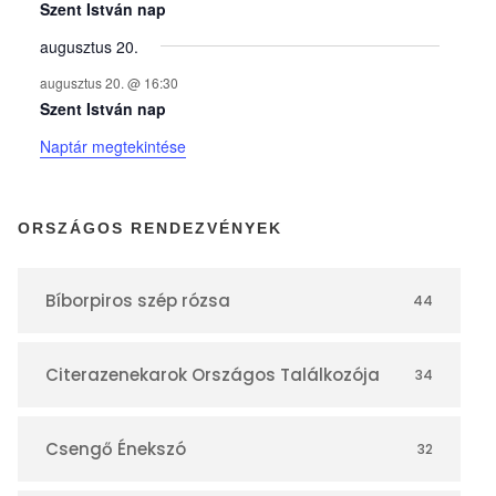
y
Szent István nap
augusztus 20.
e
augusztus 20. @ 16:30
Szent István nap
k
Naptár megtekintése
n
ORSZÁGOS RENDEZVÉNYEK
a
Bíborpiros szép rózsa
44
p
Citerazenekarok Országos Találkozója
34
t
á
Csengő Énekszó
32