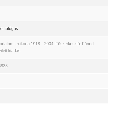
olitológus
irodalom lexikona 1918—2004, Főszerkesztő: Fónod
ített kiadás.
6838