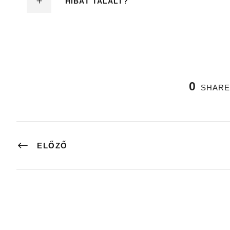
HIBÁT TALÁLT?
0
SHARE
ELŐZŐ