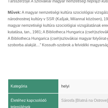
Társszerzője
A szlovákiai magyar nemzetiség néprajzi kut
Művek:
A magyar nemzetiségi kultúra szociológiai vizsgálat
národnostnej kultúry v SSR (Kašjak, Milannal közösen), 197
magyar nemzetiségi kultúra szociológiai vizsgálatának er
kutatása, tan., 1981; A Bibliotheca Hungarica (cseh)szlov
A Bibliotheca Hungarica (cseh)szlovákiai magyar folyóira
szoborba alakját…” Kossuth-szobrok a felvidéki magyarság
Kategória
helyi
Életéhez kapcsolódó
Sárosfa [Blatná na Ostrove]
települések