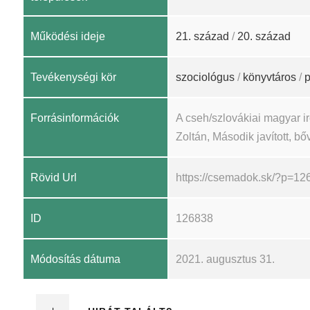
Működési ideje
21. század
/
20. század
Tevékenységi kör
szociológus
/
könyvtáros
/
p
Forrásinformációk
A cseh/szlovákiai magyar 
Zoltán, Második javított, bőv
Rövid Url
https://csemadok.sk/?p=12
ID
126838
Módosítás dátuma
2021. augusztus 31.