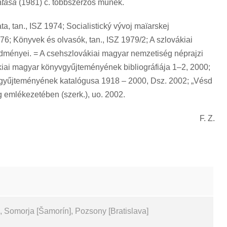
atása
(1981) c. többszerzős műnek.
a, tan., ISZ 1974; Socialistický vývoj maïarskej
6; Könyvek és olvasók, tan., ISZ 1979/2; A szlovákiai
edményei. = A csehszlovákiai magyar nemzetiség néprajzi
ákiai magyar könyvgyűjteményének bibliográfiája 1–2, 2000;
t-gyűjteményének katalógusa 1918 – 2000, Dsz. 2002; „Vésd
 emlékezetében (szerk.), uo. 2002.
F. Z.
, Somorja [Šamorín], Pozsony [Bratislava]