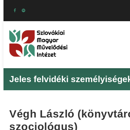
Jeles felvidéki személyisége
Végh László (könyvtáro
szociológus)