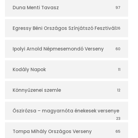
r
Duna Menti Tavasz
97
Egressy Béni Országos Színjátszó Fesztivál
26
Ipolyi Arnold Népmesemondó Verseny
60
Kodály Napok
11
Könnyűzenei szemle
12
Őszirózsa – magyarnóta énekesek versenye
23
Tompa Mihály Országos Verseny
65