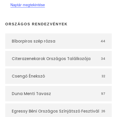
Naptár megtekintése
a
p
ORSZÁGOS RENDEZVÉNYEK
t
Bíborpiros szép rózsa
44
á
r
Citerazenekarok Országos Találkozója
34
Csengő Énekszó
32
Duna Menti Tavasz
97
Egressy Béni Országos Színjátszó Fesztivál
26