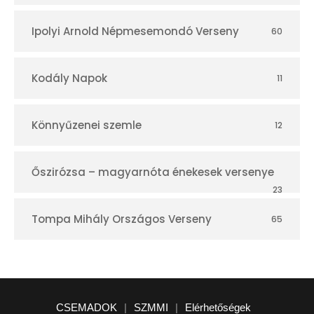
Ipolyi Arnold Népmesemondó Verseny
60
Kodály Napok
11
Könnyűzenei szemle
12
Őszirózsa – magyarnóta énekesek versenye
23
Tompa Mihály Országos Verseny
65
CSEMADOK
|
SZMMI
|
Elérhetőségek