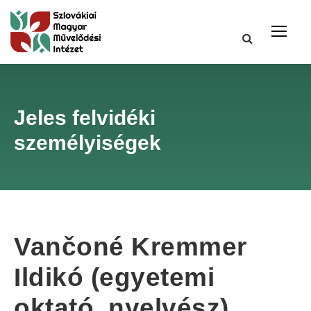
Jeles felvidéki
személyiségek
Vančoné Kremmer
Ildikó (egyetemi
oktató, nyelvész)