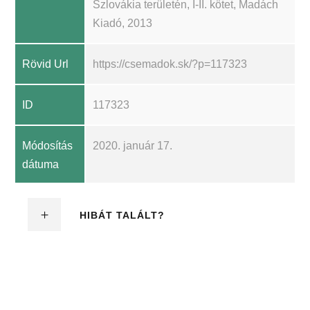
Szlovákia területén, I-II. kötet, Madách
Kiadó, 2013
Rövid Url
https://csemadok.sk/?p=117323
ID
117323
Módosítás
2020. január 17.
dátuma
HIBÁT TALÁLT?