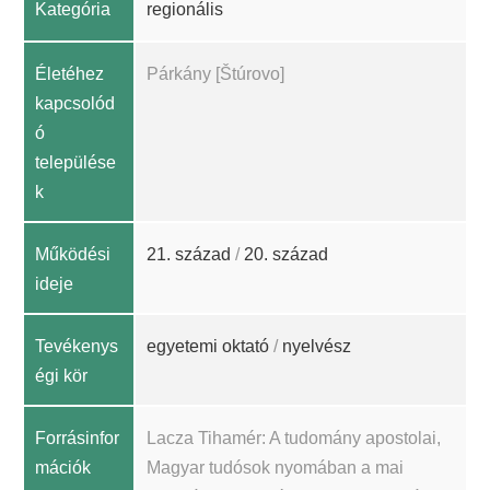
Kategória
regionális
Életéhez
Párkány [Štúrovo]
kapcsolód
ó
települése
k
Működési
21. század
/
20. század
ideje
Tevékenys
egyetemi oktató
/
nyelvész
égi kör
Forrásinfor
Lacza Tihamér: A tudomány apostolai,
mációk
Magyar tudósok nyomában a mai