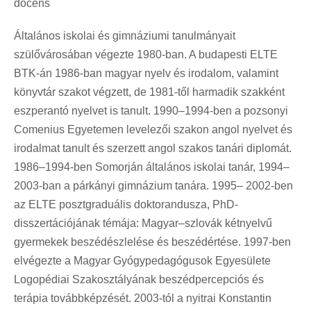
docens
Általános iskolai és gimnáziumi tanulmányait
szülővárosában végezte 1980-ban. A budapesti ELTE
BTK-án 1986-ban magyar nyelv és irodalom, valamint
könyvtár szakot végzett, de 1981-től harmadik szakként
eszperantó nyelvet is tanult. 1990–1994-ben a pozsonyi
Comenius Egyetemen levelezői szakon angol nyelvet és
irodalmat tanult és szerzett angol szakos tanári diplomát.
1986–1994-ben Somorján általános iskolai tanár, 1994–
2003-ban a párkányi gimnázium tanára. 1995– 2002-ben
az ELTE posztgraduális doktorandusza, PhD-
disszertációjának témája: Magyar–szlovák kétnyelvű
gyermekek beszédészlelése és beszédértése. 1997-ben
elvégezte a Magyar Gyógypedagógusok Egyesülete
Logopédiai Szakosztályának beszédpercepciós és
terápia továbbképzését. 2003-tól a nyitrai Konstantin