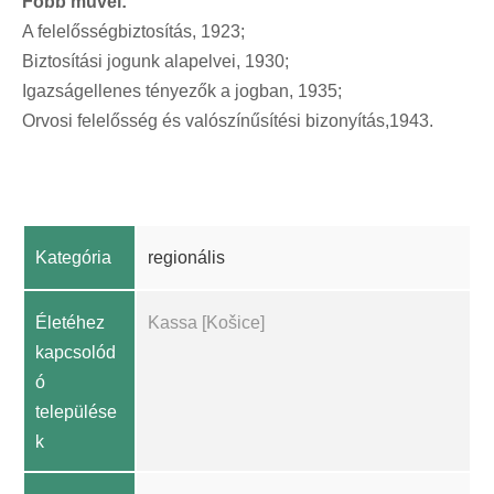
Főbb művei:
A felelősségbiztosítás, 1923;
Biztosítási jogunk alapelvei, 1930;
Igazságellenes tényezők a jogban, 1935;
Orvosi felelősség és valószínűsítési bizonyítás,1943.
Kategória
regionális
Életéhez
Kassa [Košice]
kapcsolód
ó
települése
k