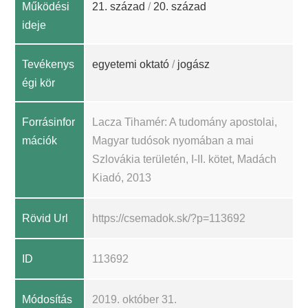
Működési
21. század
/
20. század
ideje
Tevékenys
egyetemi oktató
/
jogász
égi kör
Forrásinfor
Lacza Tihamér: A tudomány apostolai,
mációk
Magyar tudósok nyomában a mai
Szlovákia területén, I-II. kötet, Madách
Kiadó, 2013
Rövid Url
https://csemadok.sk/?p=113692
ID
113692
Módosítás
2019. október 31.