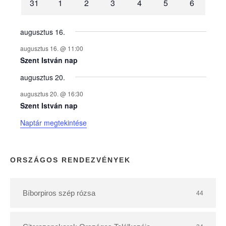
31
1
2
3
4
5
6
n
y
augusztus 16.
augusztus 16. @ 11:00
e
Szent István nap
augusztus 20.
k
augusztus 20. @ 16:30
n
Szent István nap
Naptár megtekintése
a
p
ORSZÁGOS RENDEZVÉNYEK
t
Bíborpiros szép rózsa
44
á