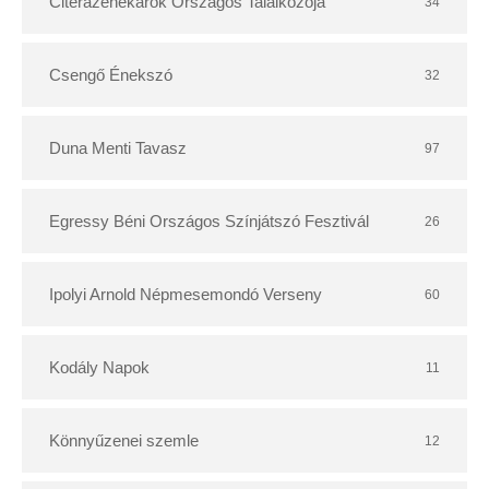
r
Citerazenekarok Országos Találkozója
34
Csengő Énekszó
32
Duna Menti Tavasz
97
Egressy Béni Országos Színjátszó Fesztivál
26
Ipolyi Arnold Népmesemondó Verseny
60
Kodály Napok
11
Könnyűzenei szemle
12