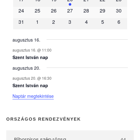
é
24
25
26
27
28
29
30
31
1
2
3
4
5
6
n
y
augusztus 16.
augusztus 16. @ 11:00
e
Szent István nap
augusztus 20.
k
augusztus 20. @ 16:30
n
Szent István nap
Naptár megtekintése
a
p
ORSZÁGOS RENDEZVÉNYEK
t
Bíborpiros szép rózsa
44