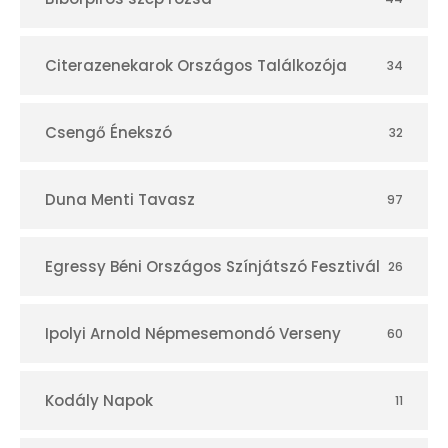
á
r
Citerazenekarok Országos Találkozója
34
Csengő Énekszó
32
Duna Menti Tavasz
97
Egressy Béni Országos Színjátszó Fesztivál
26
Ipolyi Arnold Népmesemondó Verseny
60
Kodály Napok
11