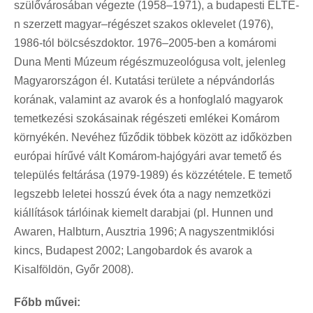
szülővárosában végezte (1958–1971), a budapesti ELTE-
n szerzett magyar–régészet szakos oklevelet (1976),
1986-tól bölcsészdoktor. 1976–2005-ben a komáromi
Duna Menti Múzeum régészmuzeológusa volt, jelenleg
Magyarországon él. Kutatási területe a népvándorlás
korának, valamint az avarok és a honfoglaló magyarok
temetkezési szokásainak régészeti emlékei Komárom
környékén. Nevéhez fűződik többek között az időközben
európai hírűvé vált Komárom-hajógyári avar temető és
település feltárása (1979-1989) és közzététele. E temető
legszebb leletei hosszú évek óta a nagy nemzetközi
kiállítások tárlóinak kiemelt darabjai (pl. Hunnen und
Awaren, Halbturn, Ausztria 1996; A nagyszentmiklósi
kincs, Budapest 2002; Langobardok és avarok a
Kisalföldön, Győr 2008).
Főbb művei: