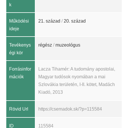
k
Működési
21. század
/
20. század
ideje
Tevékenys
régész
/
muzeológus
égi kör
Forrásinfor
Lacza Tihamér: A tudomány apostolai,
mációk
Magyar tudósok nyomában a mai
Szlovákia területén, I-II. kötet, Madách
Kiadó, 2013
Rövid Url
https://csemadok.sk/?p=115584
ID
115584