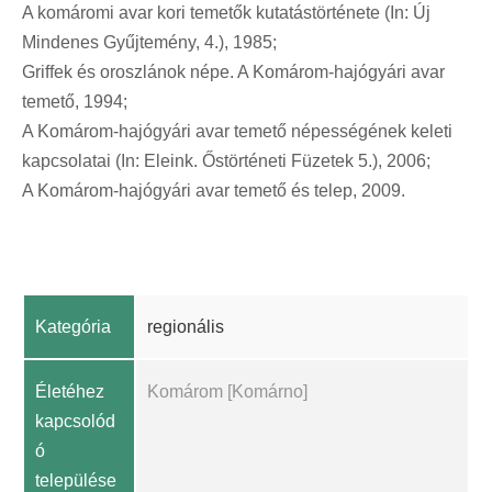
A komáromi avar kori temetők kutatástörténete (In: Új
Mindenes Gyűjtemény, 4.), 1985;
Griffek és oroszlánok népe. A Komárom-hajógyári avar
temető, 1994;
A Komárom-hajógyári avar temető népességének keleti
kapcsolatai (In: Eleink. Őstörténeti Füzetek 5.), 2006;
A Komárom-hajógyári avar temető és telep, 2009.
Kategória
regionális
Életéhez
Komárom [Komárno]
kapcsolód
ó
települése