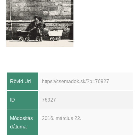
Rövid Url
https://csemadok.sk/?p=76927
ID
76927
Módosítás
2016. március 22.
dátuma