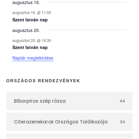
y
augusztus 16.
augusztus 16. @ 11:00
e
Szent István nap
augusztus 20.
k
augusztus 20. @ 16:30
n
Szent István nap
Naptár megtekintése
a
p
ORSZÁGOS RENDEZVÉNYEK
t
Bíborpiros szép rózsa
44
á
r
Citerazenekarok Országos Találkozója
34