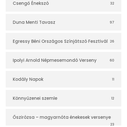
Csengő Énekszó
32
Duna Menti Tavasz
97
Egressy Béni Országos Színjátszó Fesztivál
26
Ipolyi Arnold Népmesemondó Verseny
60
Kodály Napok
11
Könnyűzenei szemle
12
Őszirózsa – magyarnóta énekesek versenye
23