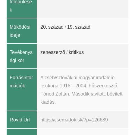
települése
k
Működési
20. század
/
19. század
ideje
Tevékenys
zeneszerző
/
kritikus
égi kör
Forrásinfor
A cseh/szlovákiai magyar irodalom
mációk
lexikona 1918—2004, Főszerkesztő:
Fónod Zoltán, Második javított, bővített
kiadás.
Rövid Url
https://csemadok.sk/?p=126689