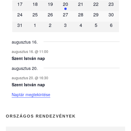
m
17
18
19
20
21
22
23
é
24
25
26
27
28
29
30
31
1
2
3
4
5
6
n
y
augusztus 16.
augusztus 16. @ 11:00
e
Szent István nap
augusztus 20.
k
augusztus 20. @ 16:30
n
Szent István nap
Naptár megtekintése
a
p
ORSZÁGOS RENDEZVÉNYEK
t