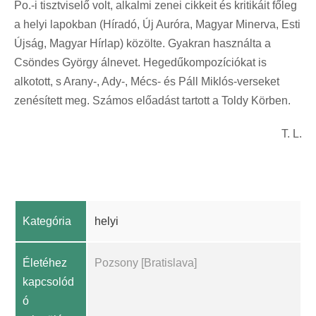
Po.-i tisztviselő volt, alkalmi zenei cikkeit és kritikáit főleg
a helyi lapokban (Híradó, Új Auróra, Magyar Minerva, Esti
Újság, Magyar Hírlap) közölte. Gyakran használta a
Csöndes György álnevet. Hegedűkompozíciókat is
alkotott, s Arany-, Ady-, Mécs- és Páll Miklós-verseket
zenésített meg. Számos előadást tartott a Toldy Körben.
T. L.
Kategória
helyi
Életéhez
Pozsony [Bratislava]
kapcsolód
ó