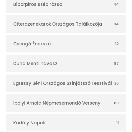
Bíborpiros szép rózsa
44
á
r
Citerazenekarok Országos Találkozója
34
Csengő Énekszó
32
Duna Menti Tavasz
97
Egressy Béni Országos Színjátszó Fesztivál
26
Ipolyi Arnold Népmesemondó Verseny
60
Kodály Napok
11