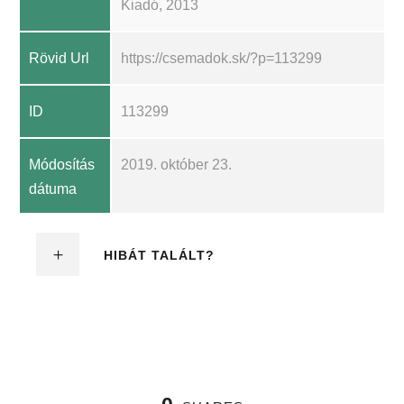
Kiadó, 2013
Rövid Url
https://csemadok.sk/?p=113299
ID
113299
Módosítás
2019. október 23.
dátuma
HIBÁT TALÁLT?