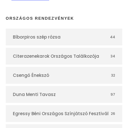
a
p
ORSZÁGOS RENDEZVÉNYEK
t
Bíborpiros szép rózsa
44
á
r
Citerazenekarok Országos Találkozója
34
Csengő Énekszó
32
Duna Menti Tavasz
97
Egressy Béni Országos Színjátszó Fesztivál
26