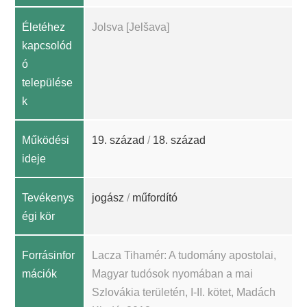
Életéhez
Jolsva [Jelšava]
kapcsolód
ó
települése
k
Működési
19. század
/
18. század
ideje
Tevékenys
jogász
/
műfordító
égi kör
Forrásinfor
Lacza Tihamér: A tudomány apostolai,
mációk
Magyar tudósok nyomában a mai
Szlovákia területén, I-II. kötet, Madách