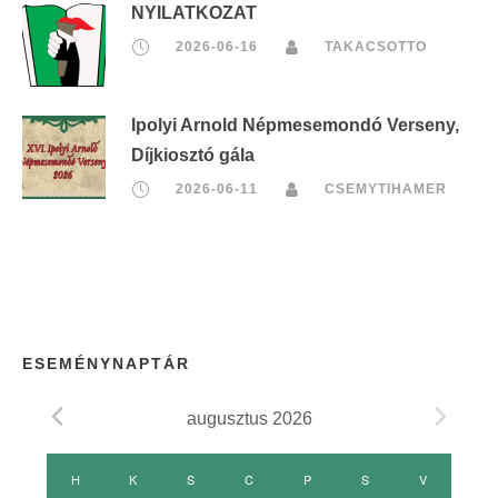
NYILATKOZAT
2026-06-16
TAKACSOTTO
Ipolyi Arnold Népmesemondó Verseny,
Díjkiosztó gála
2026-06-11
CSEMYTIHAMER
ESEMÉNYNAPTÁR
augusztus 2026
E
H
HÉTFŐ
K
KEDD
S
SZERDA
C
CSÜTÖRTÖK
P
PÉNTEK
S
SZOMBAT
V
VASÁRNAP