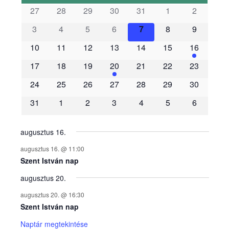
s
27
28
29
30
31
1
2
3
4
5
6
7
8
9
e
10
11
12
13
14
15
16
m
17
18
19
20
21
22
23
é
24
25
26
27
28
29
30
31
1
2
3
4
5
6
n
y
augusztus 16.
augusztus 16. @ 11:00
e
Szent István nap
augusztus 20.
k
augusztus 20. @ 16:30
n
Szent István nap
Naptár megtekintése