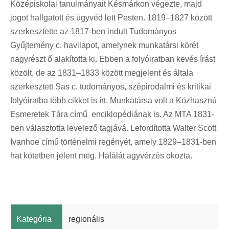
Középiskolai tanulmányait Késmárkon végezte, majd
jogot hallgatott és ügyvéd lett Pesten. 1819–1827 között
szerkesztette az 1817-ben indult Tudományos
Gyűjtemény c. havilapot, amelynek munkatársi körét
nagyrészt ő alakította ki. Ebben a folyóiratban kevés írást
közölt, de az 1831–1833 között megjelent és általa
szerkesztett Sas c. tudományos, szépirodalmi és kritikai
folyóiratba több cikket is írt. Munkatársa volt a Közhasznú
Esmeretek Tára című enciklopédiának is. Az MTA 1831-
ben választotta levelező tagjává. Lefordította Walter Scott
Ivanhoe című történelmi regényét, amely 1829–1831-ben
hat kötetben jelent meg. Halálát agyvérzés okozta.
Kategória
regionális