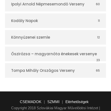
Ipolyi Arnold Népmesemondó Verseny
60
Kodály Napok
11
Könnyűzenei szemle
12
Őszirózsa – magyarnóta énekesek versenye
23
Tompa Mihály Országos Verseny
65
CSEMADOK
|
SZMMI
|
Elérhetőségek
Copyright 2018 Szlovákiai Magyar Művelődési Intézet |