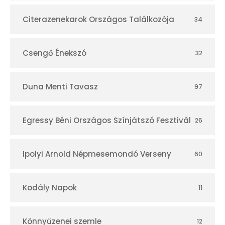
r
Citerazenekarok Országos Találkozója
34
Csengő Énekszó
32
Duna Menti Tavasz
97
Egressy Béni Országos Színjátszó Fesztivál
26
Ipolyi Arnold Népmesemondó Verseny
60
Kodály Napok
11
Könnyűzenei szemle
12