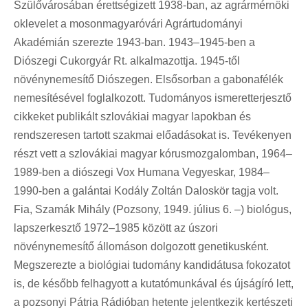
Szülővárosában érettségizett 1938-ban, az agrármérnöki
oklevelet a mosonmagyaróvári Agrártudományi
Akadémián szerezte 1943-ban. 1943–1945-ben a
Diószegi Cukorgyár Rt. alkalmazottja. 1945-től
növénynemesítő Diószegen. Elsősorban a gabonafélék
nemesítésével foglalkozott. Tudományos ismeretterjesztő
cikkeket publikált szlovákiai magyar lapokban és
rendszeresen tartott szakmai előadásokat is. Tevékenyen
részt vett a szlovákiai magyar kórusmozgalomban, 1964–
1989-ben a diószegi Vox Humana Vegyeskar, 1984–
1990-ben a galántai Kodály Zoltán Daloskör tagja volt.
Fia, Szamák Mihály (Pozsony, 1949. július 6. –) biológus,
lapszerkesztő 1972–1985 között az úszori
növénynemesítő állomáson dolgozott genetikusként.
Megszerezte a biológiai tudomány kandidátusa fokozatot
is, de később felhagyott a kutatómunkával és újságíró lett,
a pozsonyi Pátria Rádióban hetente jelentkezik kertészeti