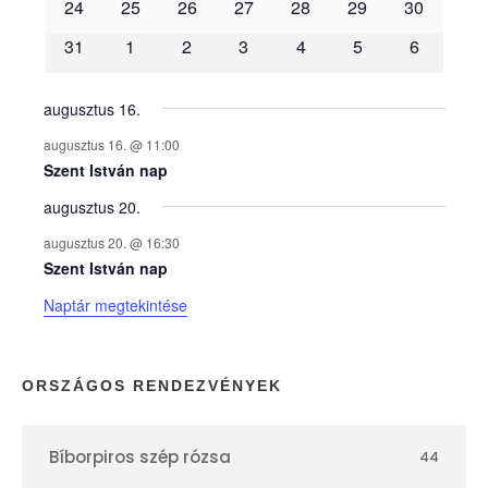
é
24
25
26
27
28
29
30
31
1
2
3
4
5
6
n
y
augusztus 16.
augusztus 16. @ 11:00
e
Szent István nap
augusztus 20.
k
augusztus 20. @ 16:30
n
Szent István nap
Naptár megtekintése
a
p
ORSZÁGOS RENDEZVÉNYEK
t
Bíborpiros szép rózsa
44
á