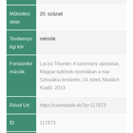
Működési
20. század
ideje
Tevékenys
mérnök
égi kör
Forrásinfor
Lacza Tihamér: A tudomány apostolai,
mációk
Magyar tudósok nyomában a mai
Szlovákia területén, I-II. kötet, Madách
Kiadó, 2013
Rövid Url
https://csemadok.sk/?p=117873
ID
117873