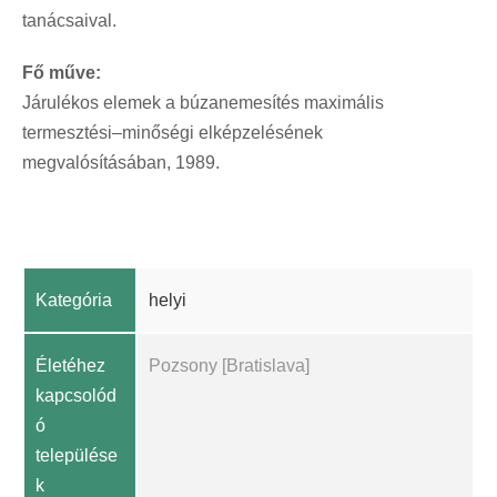
tanácsaival.
Fő műve:
Járulékos elemek a búzanemesítés maximális
termesztési–minőségi elképzelésének
megvalósításában, 1989.
Kategória
helyi
Életéhez
Pozsony [Bratislava]
kapcsolód
ó
települése
k