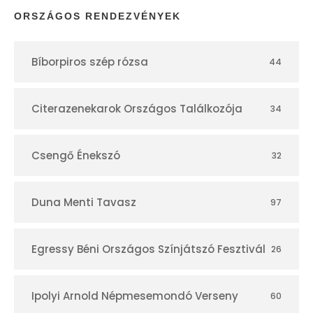
p
ORSZÁGOS RENDEZVÉNYEK
t
Bíborpiros szép rózsa
44
á
r
Citerazenekarok Országos Találkozója
34
Csengő Énekszó
32
Duna Menti Tavasz
97
Egressy Béni Országos Színjátszó Fesztivál
26
Ipolyi Arnold Népmesemondó Verseny
60