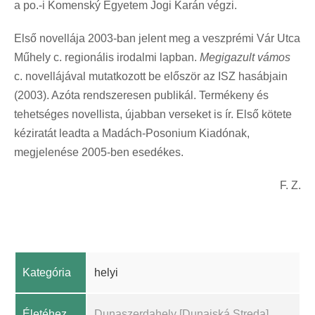
a po.-i Komenský Egyetem Jogi Karán végzi.
Első novellája 2003-ban jelent meg a veszprémi Vár Utca
Műhely c. regionális irodalmi lapban.
Megigazult vámos
c. novellájával mutatkozott be először az ISZ hasábjain
(2003). Azóta rendszeresen publikál. Termékeny és
tehetséges novellista, újabban verseket is ír. Első kötete
kéziratát leadta a Madách-Posonium Kiadónak,
megjelenése 2005-ben esedékes.
F. Z.
Kategória
helyi
Életéhez
Dunaszerdahely [Dunajská Streda],