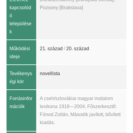
kapcsolód
Pozsony [Bratislava]
ó
települése
k
Működési
21. század
/
20. század
ideje
Tevékenys
novellista
égi kör
Forrásinfor
A cseh/szlovákiai magyar irodalom
mációk
lexikona 1918—2004, Főszerkesztő:
Fónod Zoltán, Második javított, bővített
kiadás.