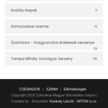
Kodály Napok
11
Könnyűzenei szemle
12
Őszirózsa – magyarnóta énekesek versenye
23
Tompa Mihály Országos Verseny
65
CSEMADOK
|
SZMMI
|
Elérhetőségek
Copyright 2018 Szlovákiai Magyar Művelődési Intézet |
Created by - Készítette:
Konkoly László - NITON s.r.o.