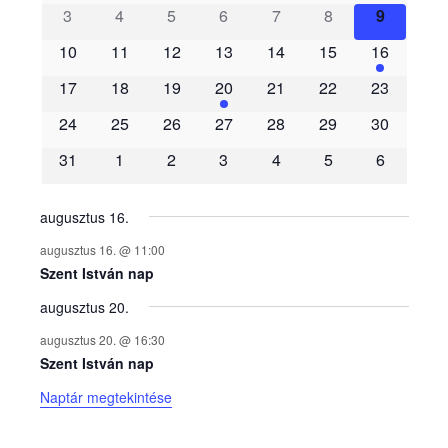
3
4
5
6
7
8
9
e
10
11
12
13
14
15
16
m
17
18
19
20
21
22
23
é
24
25
26
27
28
29
30
31
1
2
3
4
5
6
n
y
augusztus 16.
augusztus 16. @ 11:00
e
Szent István nap
augusztus 20.
k
augusztus 20. @ 16:30
n
Szent István nap
Naptár megtekintése
a