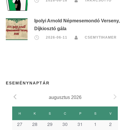
2026-06-16
TAKACSOTTO
Ipolyi Arnold Népmesemondó Verseny,
Díjkiosztó gála
2026-06-11
CSEMYTIHAMER
ESEMÉNYNAPTÁR
augusztus 2026
E
H
HÉTFŐ
K
KEDD
S
SZERDA
C
CSÜTÖRTÖK
P
PÉNTEK
S
SZOMBAT
V
VASÁRNAP
s
27
28
29
30
31
1
2