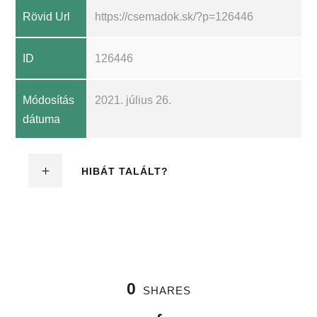
Rövid Url
https://csemadok.sk/?p=126446
ID
126446
Módosítás
2021. július 26.
dátuma
HIBÁT TALÁLT?
0
SHARES