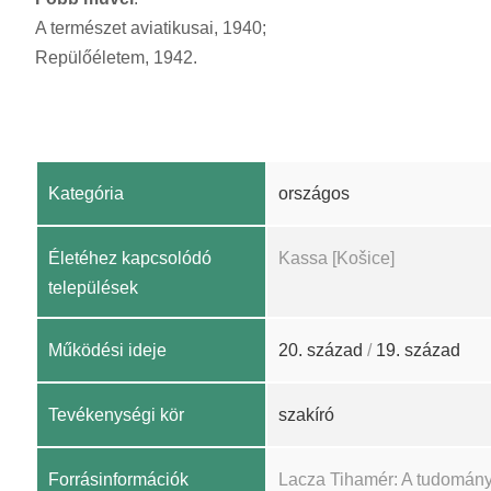
A természet aviatikusai, 1940;
Repülőéletem, 1942.
Kategória
országos
Életéhez kapcsolódó
Kassa [Košice]
települések
Működési ideje
20. század
/
19. század
Tevékenységi kör
szakíró
Forrásinformációk
Lacza Tihamér: A tudomány