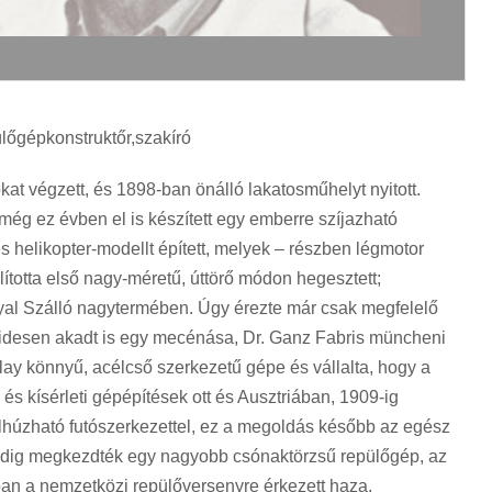
ülőgépkonstruktőr,szakíró
at végzett, és 1898-ban önálló lakatosműhelyt nyitott.
még ez évben el is készített egy emberre szíjazható
 helikopter-modellt épített, melyek – részben légmotor
ította első nagy-méretű, úttörő módon hegesztett;
yal Szálló nagytermében. Úgy érezte már csak megfelelő
videsen akadt is egy mecénása, Dr. Ganz Fabris müncheni
y könnyű, acélcső szerkezetű gépe és vállalta, hogy a
és kísérleti gépépítések ott és Ausztriában, 1909-ig
– felhúzható futószerkezettel, ez a megoldás később az egész
k pedig megkezdték egy nagyobb csónaktörzsű repülőgép, az
ában a nemzetközi repülőversenyre érkezett haza,