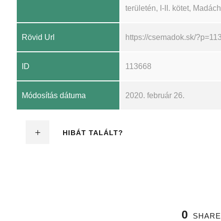
területén, I-II. kötet, Madá
Rövid Url
https://csemadok.sk/?p=11
ID
113668
Módosítás dátuma
2020. február 26.
HIBÁT TALÁLT?
0
SHARE