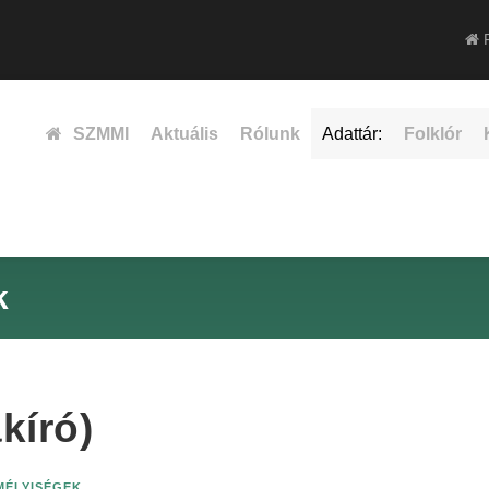
F
SZMMI
Aktuális
Rólunk
Adattár:
Folklór
k
kíró)
EMÉLYISÉGEK