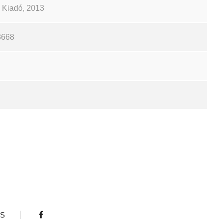
ch Kiadó, 2013
3668
S