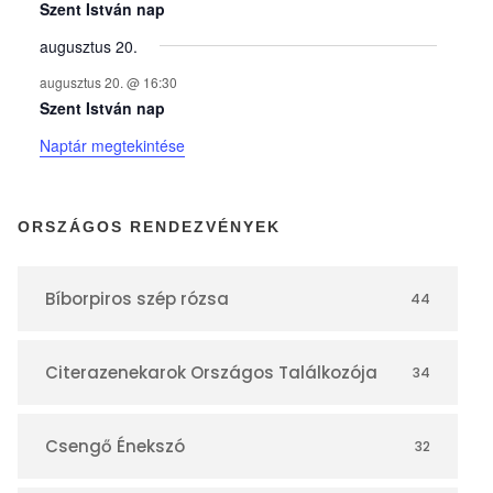
y
Szent István nap
augusztus 20.
e
augusztus 20. @ 16:30
Szent István nap
k
Naptár megtekintése
n
ORSZÁGOS RENDEZVÉNYEK
a
Bíborpiros szép rózsa
44
p
Citerazenekarok Országos Találkozója
34
t
á
Csengő Énekszó
32