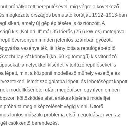
elenül próbálkozott berepülésével, míg végre a következő
st, és megkezdte országos bemutató körútját. 1912–1913-ban
 sikert, amely új gép építésére is ösztönzött. A
ságú kis „Kolibri III” már 35 lóerős (25,6 kW-os) motorjával
i repülőversenyen minden jelentős számban győzött.
épgyárba vezényelték, itt irányította a repülőgép-építő
 Svachulay két könnyű (kb. 60 kg tömegű) kis vitorlázó
típusokat, amelyekkel kísérleti vitorlázó repüléseket is
 lépett, mint a központi modellező műhely vezetője és
ervezeteknél ismét szolgálatba lépett, és lehetőséget kapott
ének modellkísérletei után, megépítsen egy ilyen emberi
bszöri költözködés alatt értékes kísérleti modelljei
próbálta meg elképzeléseit végig vinni. Úttörő
ámos fontos műszaki probléma első megoldása: ilyen az
ségét csökkentő berendezés.