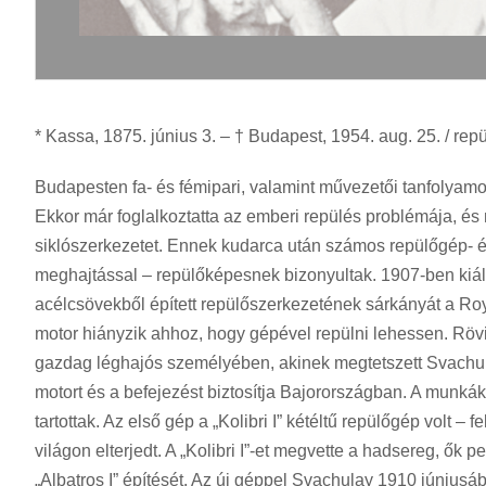
* Kassa, 1875. június 3. – † Budapest, 1954. aug. 25. / rep
Budapesten fa- és fémipari, valamint művezetői tanfolyamok
Ekkor már foglalkoztatta az emberi repülés problémája, és 
siklószerkezetet. Ennek kudarca után számos repülőgép- és
meghajtással – repülőképesnek bizonyultak. 1907-ben kiáll
acélcsövekből épített repülőszerkezetének sárkányát a Ro
motor hiányzik ahhoz, hogy gépével repülni lehessen. Rö
gazdag léghajós személyében, akinek megtetszett Svachula
motort és a befejezést biztosítja Bajorországban. A munkák 
tartottak. Az első gép a „Kolibri I” kétéltű repülőgép volt 
világon elterjedt. A „Kolibri I”-et megvette a hadsereg, ő
„Albatros I” építését. Az új géppel Svachulay 1910 június