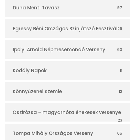
r
Duna Menti Tavasz
97
Egressy Béni Országos Színjátszó Fesztivál
26
Ipolyi Arnold Népmesemondó Verseny
60
Kodály Napok
11
Könnyűzenei szemle
12
Őszirózsa – magyarnóta énekesek versenye
23
Tompa Mihály Országos Verseny
65