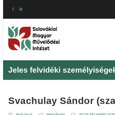
Jeles felvidéki személyisége
Svachulay Sándor (sza
2019-10-31
ORSZÁGOS
JELES FELVIDÉKI SZ