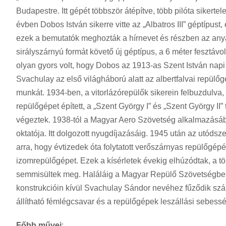
Budapestre. Itt gépét többször átépítve, több pilóta sikert
évben Dobos István sikerre vitte az „Albatros III” géptípu
ezek a bemutatók meghozták a hírnevet és részben az anyagi
sirályszárnyú formát követő új géptípus, a 6 méter fesztávol
olyan gyors volt, hogy Dobos az 1913-as Szent István nap
Svachulay az első világháború alatt az albertfalvai repülőg
munkát. 1934-ben, a vitorlázórepülők sikerein felbuzdulva,
repülőgépet épített, a „Szent György I” és „Szent György II” 
végeztek. 1938-tól a Magyar Aero Szövetség alkalmazásába
oktatója. Itt dolgozott nyugdíjazásáig. 1945 után az utódsz
arra, hogy évtizedek óta folytatott verőszárnyas repülőgép
izomrepülőgépet. Ezek a kísérletek évekig elhúzódtak, a töb
semmisültek meg. Haláláig a Magyar Repülő Szövetségben 
konstrukcióin kívül Svachulay Sándor nevéhez fűződik sz
állítható fémlégcsavar és a repülőgépek leszállási sebes
Főbb művei
: