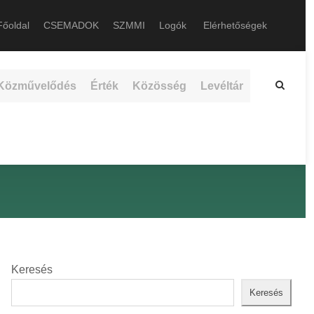
őoldal
CSEMADOK
SZMMI
Logók
Elérhetőségek
Közművelődés
Érték
Közösség
Levéltár
Keresés
Keresés