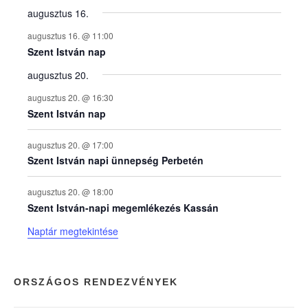
y
augusztus 16.
augusztus 16. @ 11:00
e
Szent István nap
augusztus 20.
k
augusztus 20. @ 16:30
n
Szent István nap
a
augusztus 20. @ 17:00
Szent István napi ünnepség Perbetén
p
augusztus 20. @ 18:00
Szent István-napi megemlékezés Kassán
t
Naptár megtekintése
á
r
ORSZÁGOS RENDEZVÉNYEK