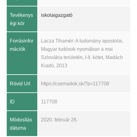
Tevékenys
iskolaigazgató
égi kör
Forrásinfor
Lacza Tihamér: A tudomány apostolai,
mációk
Magyar tudósok nyomában a mai
Szlovákia területén, I-II. kötet, Madách
Kiadó, 2013
Rövid Url
https://csemadok.sk/?p=117708
ID
117708
Módosítás
2020. február 26.
dátuma