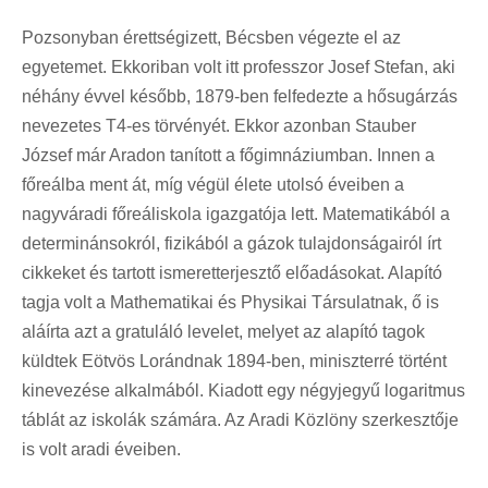
Pozsonyban érettségizett, Bécsben végezte el az
egyetemet. Ekkoriban volt itt professzor Josef Stefan, aki
néhány évvel később, 1879-ben felfedezte a hősugárzás
nevezetes T4-es törvényét. Ekkor azonban Stauber
József már Aradon tanított a főgimnáziumban. Innen a
főreálba ment át, míg végül élete utolsó éveiben a
nagyváradi főreáliskola igazgatója lett. Matematikából a
determinánsokról, fizikából a gázok tulajdonságairól írt
cikkeket és tartott ismeretterjesztő előadásokat. Alapító
tagja volt a Mathematikai és Physikai Társulatnak, ő is
aláírta azt a gratuláló levelet, melyet az alapító tagok
küldtek Eötvös Lorándnak 1894-ben, miniszterré történt
kinevezése alkalmából. Kiadott egy négyjegyű logaritmus
táblát az iskolák számára. Az Aradi Közlöny szerkesztője
is volt aradi éveiben.