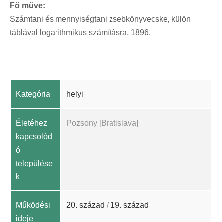
Fő műve:
Számtani és mennyiségtani zsebkönyvecske, külön
táblával logarithmikus számításra, 1896.
Kategória
helyi
Életéhez
Pozsony [Bratislava]
kapcsolód
ó
települése
k
Működési
20. század
/
19. század
ideje