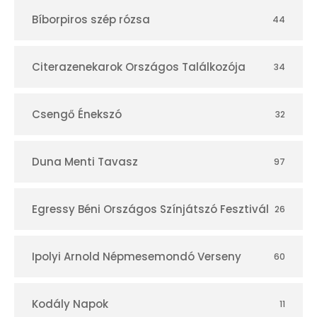
Bíborpiros szép rózsa
44
Citerazenekarok Országos Találkozója
34
Csengő Énekszó
32
Duna Menti Tavasz
97
Egressy Béni Országos Színjátszó Fesztivál
26
Ipolyi Arnold Népmesemondó Verseny
60
Kodály Napok
11